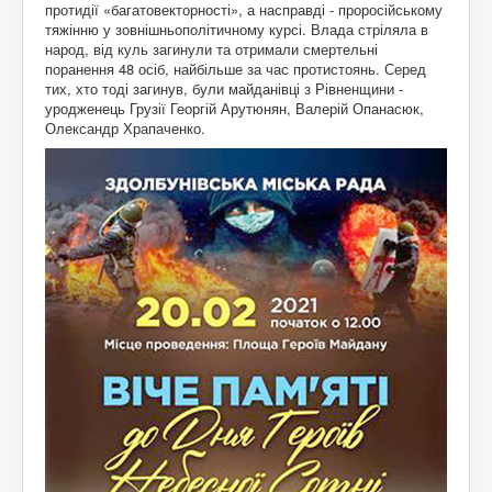
протидії «багатовекторності», а насправді - проросійському
тяжінню у зовнішньополітичному курсі. Влада стріляла в
народ, від куль загинули та отримали смертельні
поранення 48 осіб, найбільше за час протистоянь. Серед
тих, хто тоді загинув, були майданівці з Рівненщини -
уродженець Грузії Георгій Арутюнян, Валерій Опанасюк,
Олександр Храпаченко.