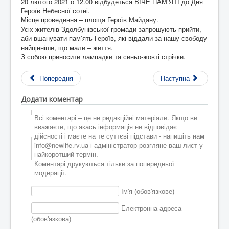
20 лютого 2021 о 12.00 відбудеться ВІЧЕ ПАМ’ЯТІ до Дня
Героїв Небесної сотні.
Місце проведення – площа Героїв Майдану.
Усіх жителів Здолбунівської громади запрошують прийти,
аби вшанувати пам’ять Героїв, які віддали за нашу свободу
найцінніше, що мали – життя.
З собою приносити лампадки та синьо-жовті стрічки.
Попередня
Наступна
Додати коментар
Всі коментарі – це не редакційні матеріали. Якщо ви
вважаєте, що якась інформація не відповідає
дійсності і маєте на те суттєві підстави - напишіть нам
info@newlife.rv.ua
і адміністратор розгляне ваш лист у
найкоротший термін.
Коментарі друкуються тільки за попередньої
модерації.
Ім'я (обов'язкове)
Електронна адреса
(обов'язкова)