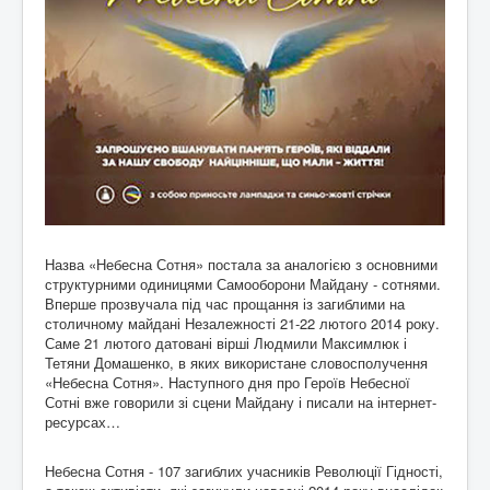
Назва «Небесна Сотня» постала за аналогією з основними
структурними одиницями Самооборони Майдану - сотнями.
Вперше прозвучала під час прощання із загиблими на
столичному майдані Незалежності 21-22 лютого 2014 року.
Саме 21 лютого датовані вірші Людмили Максимлюк і
Тетяни Домашенко, в яких використане словосполучення
«Небесна Сотня». Наступного дня про Героїв Небесної
Сотні вже говорили зі сцени Майдану і писали на інтернет-
ресурсах…
Небесна Сотня - 107 загиблих учасників Революції Гідності,