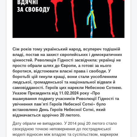
Сім років тому український народ, всупереч тодішній
владі, постав на захист європейських і демократичних
цінностей. Революція Гідності засвідчила: українці не
просто обрали шлях до Європи, а готові за нього
боротися, відстоювати власні права і свободи. У
боротьбі цій гинули кращі, вони стали уособленням
людської, громадянської та націо­нальної відваги й
самовідданості. Героїв цих нарекли Небесною Сотнею.
Указом Президента від 11.02.2024 року «Про
вшанування подвигу учасників Революції Гідності та
увічнення пам’яті Героїв Небесної Сотні» було
встановлено День Героїв Небесної Сотні, який
відзначається щорічно 20 лютого.
Дату обрали не випадково. У 2014 році 20 лютого стало
своєрідною точкою неповернення до пострадянської
моделі відносин між владою та суспільством, маркером