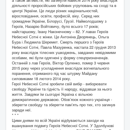
а також активісти, які загинули навесні 2014 року внаслідок
діяльності проросійських бойових угруповань на сході та в
центрі України. Це люди різних національностей,
віросповідання, освіти, професій, віку. Серед них
громадяни України, Білорусі, Грузії. Наймолодшому з
Героїв, Назарію Войтовичу, було всього 17 років;
найстаршому, Івану Наконечному – 82. У лавах Героїв
Небесної Сотні є жінки. Це Антоніна Дворянець, Ольга
Бура і Людмила Шеремет. Смерть першого з Героїв
Небесної Сотні, Павла Мазуренка, настала 22 грудня 2013
року внаслідок тілесних ушкоджень, завданих невідомими
особами, які були одягнені у форму спецпризначенців.
Останній з лав Героїв, Віктор Орленко, помер 3 червня
2015 року через ускладнення внаслідок вогнепального
поранення, отриманого під час штурму Майдану
силовиками 18 лютого 2014 року.
Герої Небесної Сотні зробили свій вибір - виборювати
свободу України та гідність її народу, віддавши за нього
життя. Завдяки їм сьогодні Україна є вільною
демократичною державою. Обов’язок кожного українця -
зберегти свободу та зберегти пам’ять про тих, хто загинув
заради неї.
* * *
Цими днями по всій Україні відбуваються заходи на
вшанування подвигу Героїв Небесної Сотні. У Здолбунові