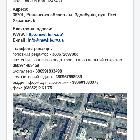
МФО 380805 Код 02474891
Адреса:
35701, Рівненська область, м. Здолбунів, вул. Лесі
Українки, 6
Електронні адреси:
WWW:
http://newlife.rv.ua/
E-mail:
info@newlife.rv.ua
Телефони редакції:
головний редактор
- 380672697088
заступник головного редактора, відповідальний секретар
-
380971463459
бухгалтер
- 380991833498
комп`ютерний відділ
- 380967698989
відділ інформації та реклами
- 380681583075
факс
(03652)
2-61-75