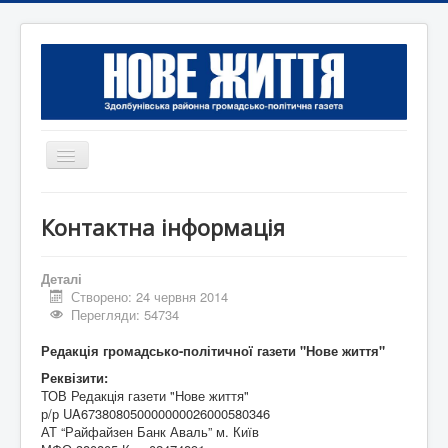
Перемикач
навігації
Головна
Контактна інформація
Редакція
Контактна інформація
Деталі
Створено: 24 червня 2014
Коротко
Перегляди: 54734
Оголошення
Редакція громадсько-політичної газети "Нове життя"
Реквізити:
ТОВ Редакція газети "Нове життя"
р/р UA673808050000000026000580346
АТ “Райфайзен Банк Аваль” м. Київ