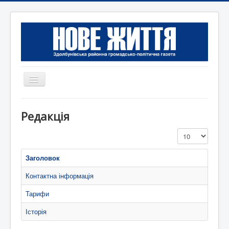
Перемикач
навігації
Головна
Редакція
Редакція
Показувати
Контактна інформація
Коротко
Заголовок
Оголошення
Контактна інформація
Тарифи
Історія