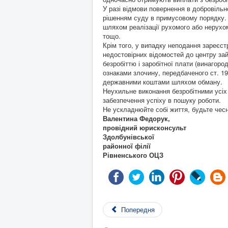
У разі відмови повернення в добровільн
рішенням суду в примусовому порядку.
шляхом реалізації рухомого або нерухом
тощо.
Крім того, у випадку неподання зареєст
недостовірних відомостей до центру зай
безробіттю і заробітної плати (винагоро
ознаками злочину, передбаченого ст. 1
державними коштами шляхом обману.
Неухильне виконання безробітними усіх 
забезпечення успіху в пошуку роботи.
Не ускладнюйте собі життя, будьте чес
Валентина Федорук,
провідний юрисконсульт
Здолбунівської
районної філії
Рівненського ОЦЗ
Попередня