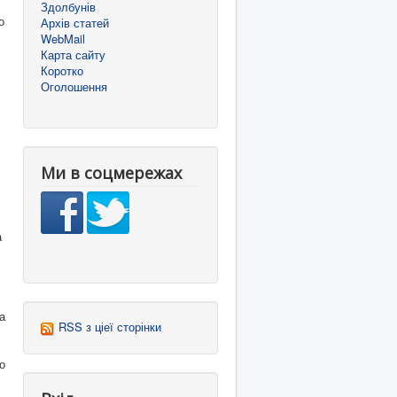
Здолбунів
о
Архів статей
WebMail
Карта сайту
Коротко
Оголошення
Ми в соцмережах
а
а
RSS з ціеї сторінки
о