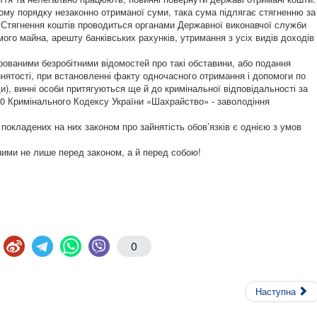
ому порядку незаконно отриманої суми, така сума підлягає стягненню за
 Стягнення коштів проводиться органами Державної виконавчої служби
ого майна, арешту банківських рахунків, утримання з усіх видів доходів
рованими безробітними відомостей про такі обставини, або подання
нятості, при встановленні факту одночасного отримання і допомоги по
ди), винні особи притягуються ще й до кримінальної відповідальності за
90 Кримінального Кодексу України «Шахрайство» - заволодіння
покладених на них законом про зайнятість обов’язків є однією з умов
ними не лише перед законом, а й перед собою!
0
Наступна