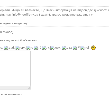
теріали. Якщо ви вважаєте, що якась інформація не відповідає дійсності і
ишіть нам
info@newlife.rv.ua
і адміністратор розгляне ваш лист у
ередньої модерації.
ов'язкове)
нна адреса (обов'язкова)
 нові коментарі