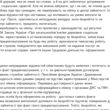
й державі, яка не лише на словах, а й на ділі забезпечує дотримання
соціальних гарантій. Але не можна забувати, що і на нас, як членів цьог
Мова піде про громадян, які перебувають на обліку в центрі зайнятості. Їх
анні відомостей про обставини, що впливають на умови виплати їм
луг. Проте, трапляються непоодинокі випадки, коли безробітні їх не
трі зайнятості, працюють нелегально.
перебувають на обліку, чітко прописані у законодавстві, що регулює
.36 Закону України «Про загальнообов’язкове державне соціальне
би, зареєстровані в установленому порядку як безробітні, зобов’язані
 працевлаштування на будь-яку роботу, враховуючи тимчасову роботу,
м строком, повідомляти про виконання робіт чи надання послуг за
ття власної справи, заняття іншою трудовою діяльністю, оформлення
ання неправдивих відомостей обов’язково будуть виявлені і потягнуть з
и факт працевлаштування, у т.ч. за цивільно-правовим договором,
жавною службою зайнятості, Пенсійним фондом України і Державною
иться обмін даними (звірка) на підставі зареєстрованих у Міністерстві
кого обміну інформацією. Перевірка достовірності даних може
ьки шляхом електронного інформаційного обміну з органами ДФС та ПФУ, 
тодавця чи у фізичної особи-підприємця.
вах особа була оформлена на роботу - достатньо самого факту
ма незаконно виплаченої допомоги по безробіттю підлягає поверненню д
айнятості про факт свого працевлаштування. Тобто, безробітні, які
ття та нелегально працюють, повинні повернути державі отримані кошти.