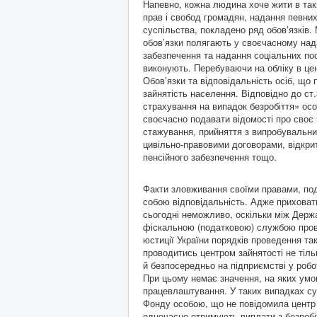
Напевно, кожна людина хоче жити в такі
прав і свобод громадян, надання певних 
суспільства, покладено ряд обов’язків. 
обов’язки полягають у своєчасному над
забезпечення та надання соціальних пос
виконують. Перебуваючи на обліку в цен
Обов’язки та відповідальність осіб, що 
зайнятість населення. Відповідно до ст
страхування на випадок безробіття» осо
своєчасно подавати відомості про своє
стажування, прийняття з випробувальни
цивільно-правовими договорами, відкри
пенсійного забезпечення тощо.
Факти зловживання своїми правами, под
собою відповідальність. Адже приховат
сьогодні неможливо, оскільки між Дер
фіскальною (податковою) службою провод
юстиції України порядків проведення та
проводитись центром зайнятості не тіл
й безпосередньо на підприємстві у робо
При цьому немає значення, на яких умо
працевлаштування. У таких випадках су
Фонду особою, що не повідомила центр з
одночасно отримують виплати з безробі