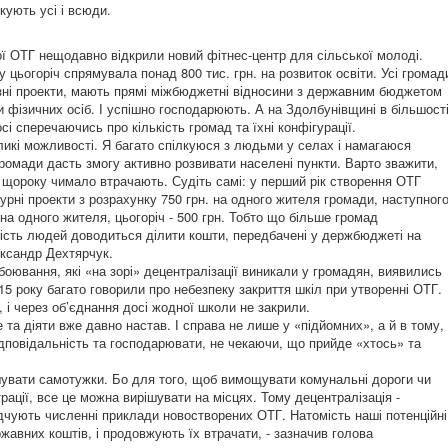
кують усі і всюди.
ої ОТГ нещодавно відкрили новий фітнес-центр для сільської молоді.
цьогоріч спрямувала понад 800 тис. грн. на розвиток освіти. Усі громад
зні проекти, мають прямі міжбюджетні відносини з державним бюджетом
 фізичних осіб. І успішно господарюють. А на Здолбунівщині в більшост
і сперечаючись про кількість громад та їхні конфігурації.
ликі можливості. Я багато спілкуюся з людьми у селах і намагаюся
громади дасть змогу активно розвивати населені пункти. Варто зважити,
, щороку чимало втрачають. Судіть самі: у перший рік створення ОТГ
рні проекти з розрахунку 750 грн. на одного жителя громади, наступног
на одного жителя, цьогоріч - 500 грн. Тобто що більше громад
ькість людей доводиться ділити кошти, передбачені у держбюджеті на
ександр Дехтярчук.
обоювання, які «на зорі» децентралізації виникали у громадян, виявились
15 року багато говорили про небезпеку закриття шкіл при утворенні ОТГ.
, і через об’єднання досі жодної школи не закрили.
 та діяти вже давно настав. І справа не лише у «підйомних», а й в тому,
ідповідальність та господарювати, не чекаючи, що прийде «хтось» та
ішувати самотужки. Бо для того, щоб вимощувати комунальні дороги чи
страції, все це можна вирішувати на місцях. Тому децентралізація -
ідчують численні приклади новостворених ОТГ. Натомість наші потенційні
авних коштів, і продовжують їх втрачати, - зазначив голова