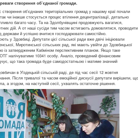
реваги створення об’єднаної громади.
 створення об’єднаних територіальних громад у нашому краї почали
 так чи інакше стосується процес втілення децентралізації, детально
Спливло багато часу. Та на Здолбунівщині продовжують вагатися,
ретних дій. А от наші сусіди тим часом встигають домовлятися, проводити
ід держави й успішно вчитися господарювати самостійно.
ть у Здовбиці. Депутати цієї сільської ради вже двічі ініціювали
енської, Миротинської сільських рад, які мають увійти до Здовбицької
ідно із затвердженим Кабміном перспективним планом. Якщо таке
 ОТГ налічуватиме 10341 особу. Аналіз, проведений фінансовим
дчує, що така громада буде самодостатньою і матиме знач­ний
бичан в Уїздецькій сільській раді, де під час сесії 12 жовтня
ання. Після тривалої та часом емоційної дискусії депутати вирішили, щ
а, а згодом, на наступній сесії, ухвалять остаточне рішення.