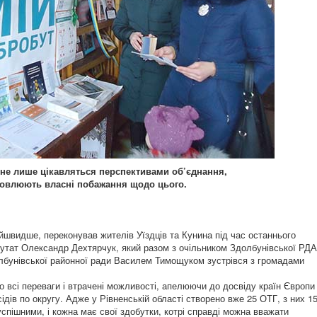
 не лише цікавляться перспективами об’єднання,
ловлюють власні побажання щодо цього.
йшвидше, переконував жителів Уїздців та Кунина під час останнього
путат Олександр Дехтярчук, який разом з очільником Здолбунівської РДА
бунівської районної ради Василем Тимо­щуком зустрівся з громадами
 всі переваги і втрачені можливості, апелюючи до досвіду країн Європи
ідів по округу. Адже у Рівненській області створено вже 25 ОТГ, з них 1
є успішними, і кожна має свої здобутки, котрі справді можна вважати