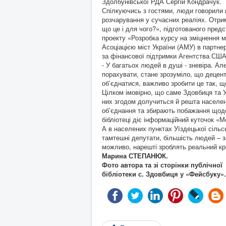
Здолбунівської РДА Сергій Кондрачук.
Спілкуючись з гостями, люди говорили п
розчарування у сучасних реаліях. Отрим
що це і для чого?», підготованого пр
проекту «Розробка курсу на зміцнення м
Асоціацією міст України (АМУ) в партне
за фінансової підтримки Агентства США
- У багатьох людей в душі - зневіра. Ал
порахувати, стане зрозуміло, що децент
об’єднатися, важливо зробити це так, 
Цілком імовірно, що саме Здовбиця та У
них згодом долучиться й решта населен
об’єднання та збирають побажання щодо
бібліотеці діє інформаційний куточок «М
А в населених пунктах Уїздецької сіль
тамтешні депутати, більшість людей – з
можливо, нарешті зроблять реальний кр
Марина СТЕПАНЮК.
Фото автора та зі
сторінки публічної
бібліотеки с. Здовбиця
у «Фейсбуку».