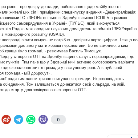
ро різне - про довіру до влади, побою­вання щодо майбутнього і
али жителі цих сіл і примірники спецвипуску видання «Децентралізація:
едставниками ГО «ЗЕОН» спільно зі Здолбунівською ЦСПШБ в рамках
ісцевого самоврядування в Україні» (ПУЛЬС), який виконується
рстві з Радою міжнародних наукових досліджень та обмінів IREX/Україна
 з міжнародного розвитку (USAID).
е насправді вірити комусь не потрібно - довіряти варто цифрам. І якщо вс
ралізація дає змогу мати хороші перспективи. Бо не важливо, з ким
щоб краще було громаді, - резюмував Василь Тимощук.
їздці у створенні ОТГ на Здолбунівщині стануть першопрохідцями, і до
их пунктів. Тим паче що у Здовбиці нині активно обговорюють варіанти
 вдосконалення життя громади у наступному році. А в пуб­лічній
оя громада - мій добробут».
ської ради тим часом триває опитування громади. Як розповідають
а об’єднання. Тож залишається дочекатися сесії сільради, на якій,
ок до старту довгоочікуваного створення ОТГ.
0