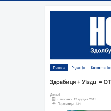
Головна
Редакція
Контактна ін
Здовбиця + Уїздці = ОТ
Деталі
Створено: 13 грудня 2017
Перегляди: 834