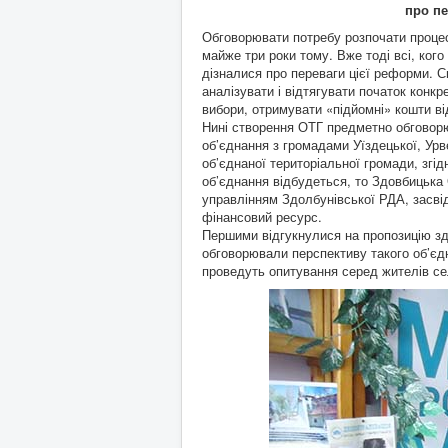
про пе
Обговорювати потребу розпочати процес
майже три роки тому. Вже тоді всі, кого
дізналися про переваги цієї реформи. 
аналізувати і відтягувати початок конк
вибори, отримувати «підйомні» кош­ти в
Нині створення ОТГ предметно обговорюю
об’єднання з громадами Уїздецької, Урв
об’єднаної територіальної громади, зг
об’єднання відбудеться, то Здовбицька
управлінням Здолбунівської РДА, засві
фінансовий ресурс.
Першими відгукнулися на пропозицію здов
обговорювали перспективу такого об’єдн
проведуть опитування серед жителів сел