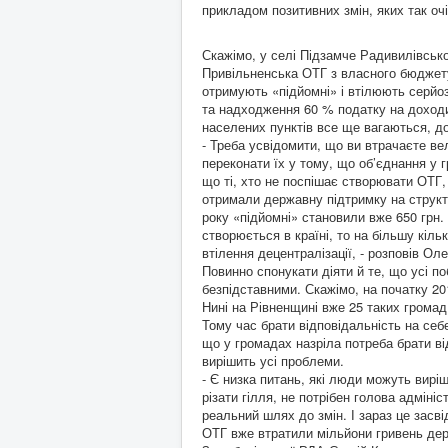
прикладом позитивних змін, яких так очі
Скажімо, у селі Підзам­че Радивилівськ
Привільненська ОТГ з власного бюджету 
отримують «підйомні» і втілюють серйо
та надходження 60 % податку на доходи
населених пунктів все ще вагаються, дос
- Треба усвідомити, що ви втрачаєте ве
переконати їх у тому, що об’єднання у 
що ті, хто не поспішає створювати ОТГ
отримали державну підтримку на структу
року «підйомні» становили вже 650 грн. 
створюється в країні, то на більшу кіл
втілення децентралізації, - розповів Ол
Повинно спонукати діяти й те, що усі п
безпідставними. Скажімо, на початку 20
Нині на Рівненщині вже 25 таких громад
Тому час брати відповідальність на себе
що у громадах назріла потреба брати в
вирішить усі проб­леми.
- Є низка питань, які люди можуть вир
різати гілля, не потрібен голова адміні
реальний шлях до змін. І зараз це засв
ОТГ вже втратили мільйони гривень держ