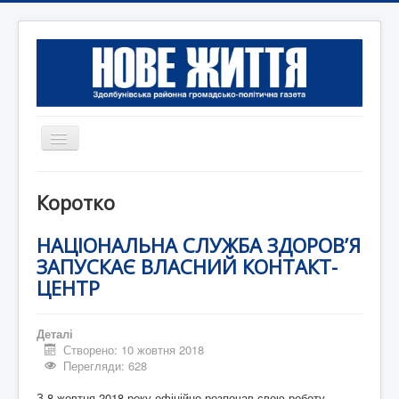
Перемикач
навігації
Головна
Коротко
Редакція
НАЦІОНАЛЬНА СЛУЖБА ЗДОРОВ’Я
Контактна інформація
ЗАПУСКАЄ ВЛАСНИЙ КОНТАКТ-
Коротко
ЦЕНТР
Оголошення
Деталі
Створено: 10 жовтня 2018
Перегляди: 628
З 8 жовтня 2018 року офіційно розпочав свою роботу