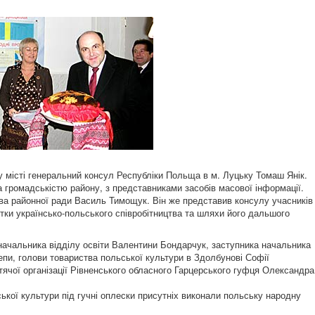
 місті генеральний консул Республіки Польща в м. Луцьку Томаш Янік.
та громадськістю району, з представниками засобів масової інформації.
ова районної ради Василь Тимощук. Він же представив консулу учасників
бутки українсько-польського співробітництва та шляхи його дальшого
начальника відділу освіти Валентини Бондарчук, заступника начальника
епи, голови товариства польської культури в Здолбунові Софії
ячої організації Рівненського обласного Гарцерського гуфця Олександра
ької культури під гучні оплески присутніх виконали польську народну