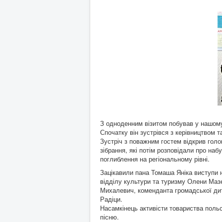
З одноденним візитом побував у нашому
Спочатку він зустрівся з керівництвом 
Зустріч з поважним гостем відкрив гол
зібрання, які потім розповідали про на
поглиблення на регіональному рівні.
Зацікавили пана Томаша Яніка виступи 
відділу культури та туризму Олени Маз
Михалевич, коменданта громадської дит
Радіци.
Насамкінець активісти товариства польс
пісню.