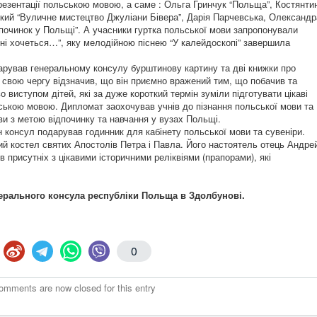
резентації польською мовою, а саме : Ольга Гринчук “Польща”, Костянти
кий “Вуличне мистецтво Джуліани Бівера”, Дарія Парчевська, Олександр
дпочинок у Польщі”. А учасники гуртка польської мови запропонували
ені хочеться…”, яку мелодійною піснею “У калейдоскопі” завершила
дарував генеральному консулу бурштинову картину та дві книжки про
 свою чергу відзначив, що він приємно вражений тим, що побачив та
о виступом дітей, які за дуже короткий термін зуміли підготувати цікаві
ьською мовою. Дипломат заохочував учнів до пізнання польської мови та
ви з метою відпочинку та навчання у вузах Польщі.
ан консул подарував годинник для кабінету польської мови та сувеніри.
ий костел святих Апостолів Петра і Павла. Його настоятель отець Андре
 присутніх з цікавими історичними реліквіями (прапорами), які
ерального консула республіки Польща в Здолбунові.
0
omments are now closed for this entry