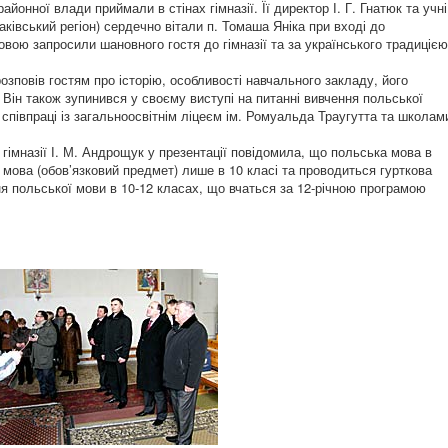
йонної влади приймали в стінах гімназії. Її директор І. Г. Гнатюк та учні
ківський регіон) сердечно вітали п. Томаша Яніка при вході до
вою запросили шановного гостя до гімназії та за українського традицією
ї розповів гостям про історію, особливості навчального закладу, його
. Він також зупинився у своєму виступі на питанні вивчення польської
а співпраці із загальноосвітнім ліцеєм ім. Ромуальда Траугутта та школам
гімназії І. М. Андрощук у презентації повідомила, що польська мова в
 мова (обов’язковий предмет) лише в 10 класі та проводиться гурткова
ня польської мови в 10-12 класах, що вчаться за 12-річною програмою