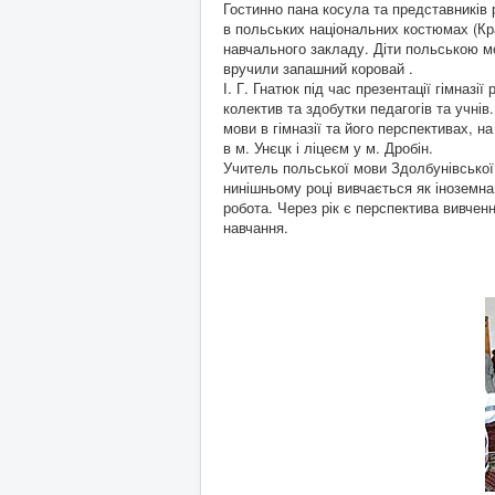
Гостинно пана косула та представників ра
в польських національних костюмах (Кра
навчального закладу. Діти польською мо
вручили запашний коровай .
І. Г. Гнатюк під час презентації гімназі
колектив та здобутки педагогів та учнів
мови в гімназії та його перспективах, н
в м. Унєцк і ліцеєм у м. Дробін.
Учитель польської мови Здолбунівської 
нинішньому році вивчається як іноземна
робота. Через рік є перспектива вивчен
навчання.