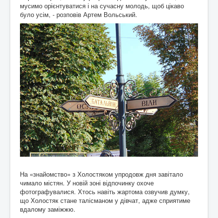
мусимо орієнтуватися і на сучасну молодь, щоб цікаво
було усім, - розповів Артем Вольський.
На «знайомство» з Холостяком упродовж дня завітало
чимало містян. У новій зоні відпочинку охоче
фотографувалися. Хтось навіть жартома озвучив думку,
що Холостяк стане талісманом у дівчат, адже сприятиме
вдалому заміжжю.