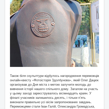
Також біля скульптури відбулось нагородження переможців
онлайн-квесту «Фотоісторія Здолбунова», який Олег Дацюк
організував до Дня міста з метою залучити молодь до
вивчення історії нашого спільного дому. Загалом на участь
у цьому заході зареєструвалось вісімнадцять краян. У
фіналі учасників залишилось десять, і тільки п’ять
виконали правильно усі вісім запропонованих завдань.
Переможцями стали Іван Галій, Олександра Громадська,