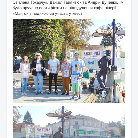
Світлана Токарчук, Даниїл Гавлитюк та Андрій Дученко. Їм
було вручено сертифікати на відвідування кафе-піцерії
«Манго» з подякою за участь у квесті.