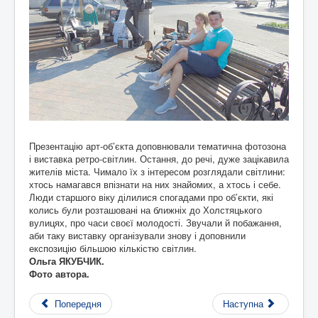
Презентацію арт-об’єкта доповнювали тематична фотозона
і виставка ретро-світлин. Остання, до речі, дуже зацікавила
жителів міста. Чимало їх з інтересом розглядали світлини:
хтось намагався впізнати на них знайомих, а хтось і себе.
Люди старшого віку ділилися спогадами про об’єкти, які
колись були розташовані на ближніх до Холстяцького
вулицях, про часи своєї молодості. Звучали й побажання,
аби таку виставку організували знову і доповнили
експозицію більшою кількістю світлин.
Ольга ЯКУБЧИК.
Фото автора.
Попередня
Наступна