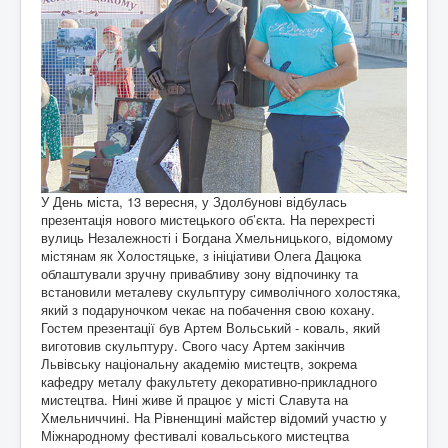
У День міста, 13 вересня, у Здолбунові відбулась
презентація нового мистецького об’єкта. На перехресті
вулиць Незалежності і Богдана Хмельницького, відомому
містянам як Холостяцьке, з ініціативи Олега Дацюка
облаштували зручну привабливу зону відпочинку та
встановили металеву скульптуру символічного холостяка,
який з подаруночком чекає на побачення свою кохану.
Гостем презентації був Артем Вольський - коваль, який
виготовив скульптуру. Свого часу Артем закінчив
Львівську національну академію мистецтв, зокрема
кафедру металу факультету декоративно-прикладного
мистецтва. Нині живе й працює у місті Славута на
Хмельниччині. На Рівненщині майстер відомий участю у
Міжнародному фестивалі ковальського мистецтва