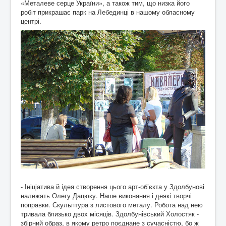
«Металеве серце України», а також тим, що низка його
робіт прикрашає парк на Лебединці в нашому обласному
центрі.
- Ініціатива й ідея створення цього арт-об’єкта у Здолбунові
належать Олегу Дацюку. Наше виконання і деякі творчі
поправки. Скульптура з листового металу. Робота над нею
тривала близько двох місяців. Здолбунівський Холостяк -
збірний образ, в якому ретро поєднане з сучасністю, бо ж