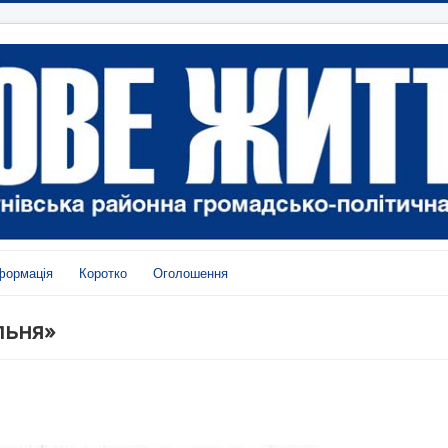
формація
Коротко
Оголошення
льня»