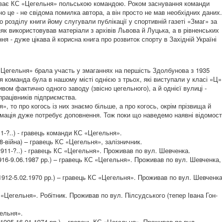
иває КС «Цегельня» польською командою. Роком заснування команди
но це - не свідома помилка автора, а він просто не мав необхідних даних.
розділу книги йому слугували пуб­лікації у спортивній газеті «Змаг» за
як використовував матеріали з архівів Львова й Луцька, а в рівненських
я - дуже цікава й корисна книга про розвиток спорту в Західній Україні
 «Цегельня» брала участь у змаганнях на першість Здолбунова з 1935
я команда була в нашому місті однією з трьох, які виступали у класі «Ц»
ивом фактично одного заводу (звісно цегельного), а й однієї вулиці -
рацівників підприємства.
, то про когось із них знаємо більше, а про когось, окрім прізвища й
рмація дуже потребує доповнення. Тож поки що наведемо наявні відомост
-?..) - гравець команди КС «Цегельня».
8-війна) – гравець КС «Цегельня», залізничник.
911-?..) - гравець КС «Цегельня». Проживав по вул. Шевченка.
16-9.06.1987 рр.) – гравець КС «Цегельня». Проживав по вул. Шевченка,
912-5.02.1970 рр.) – гравець КС «Цегельня». Проживав по вул. Шевченка
 «Цегельня». Робітник. Проживав по вул. Пілсудського (тепер Івана Гон­
ельня».
05-16.01.1974 рр.) – гравець КС «Цегельня». Проживав по вул.