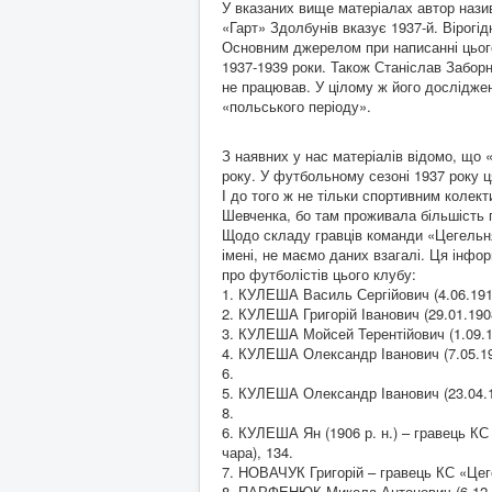
У вказаних вище матеріалах автор наз
«Гарт» Здолбунів вказує 1937-й. Вірогід
Основним джерелом при написанні цього 
1937-1939 роки. Також Станіслав Заборн
не працював. У цілому ж його дослідженн
«польського періоду».
З наявних у нас матеріалів відомо, що
року. У футбольному сезоні 1937 року ц
І до того ж не тільки спортивним колект
Шевченка, бо там проживала більшість п
Щодо складу гравців команди «Цегельня»
імені, не маємо даних взагалі. Ця інфо
про футболістів цього клубу:
1. КУЛЕША Василь Сергійович (4.06.1911
2. КУЛЕША Григорій Іванович (29.01.190
3. КУЛЕША Мойсей Терентійович (1.09.1
4. КУЛЕША Олександр Іванович (7.05.19
6.
5. КУЛЕША Олександр Іванович (23.04.1
8.
6. КУЛЕША Ян (1906 р. н.) – гравець КС
чара), 134.
7. НОВАЧУК Григорій – гравець КС «Цег
8. ПАРФЕНЮК Микола Антонович (6.12.19