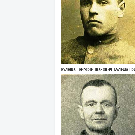
Кулеша Григорій Іванович Кулеша Григ