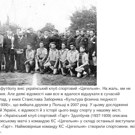
 футболу вніс український клуб спортовий «Цегельня». На жаль, ми не
ння. Але деякі відомості нам все ж вдалося відшукати в сучасній
клад, у книзі Станіслава Заборняка «Культура фізична людності
1939)», що вийшла друком у Польщі в 2007 році. У цьому дослідженні
Україні, є відомості й з історії цього виду спорту у нашому місті.
лі «Український клуб спортовий «Гарт» Здолбунів (1937-1939) описана
ариському матчі з командою КС «Цегельня» у складі останньої виступали
а «Гарт». Найімовірніше команду КС «Цегельня» створили спортсмени, які
».