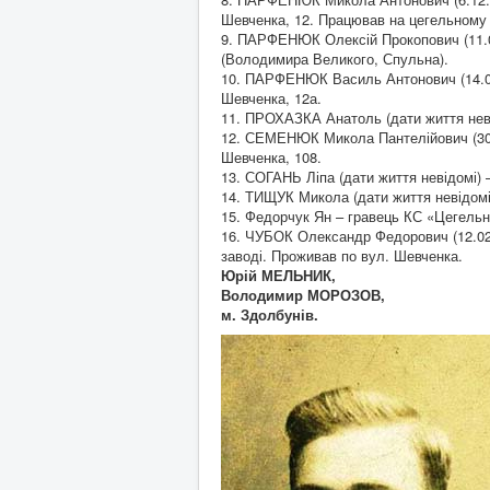
Шевченка, 12. Працював на цегельному 
9. ПАРФЕНЮК Олексій Прокопович (11.02
(Володимира Великого, Спульна).
10. ПАРФЕНЮК Василь Антонович (14.01.
Шевченка, 12а.
11. ПРОХАЗКА Анатоль (дати життя неві
12. СЕМЕНЮК Микола Пантелійович (30.0
Шевченка, 108.
13. СОГАНЬ Ліпа (дати життя невідомі) 
14. ТИЩУК Микола (дати життя невідомі
15. Федорчук Ян – гравець КС «Цегельн
16. ЧУБОК Олександр Федорович (12.02.
заводі. Проживав по вул. Шевченка.
Юрій МЕЛЬНИК,
Володимир МОРОЗОВ,
м. Здолбунів.