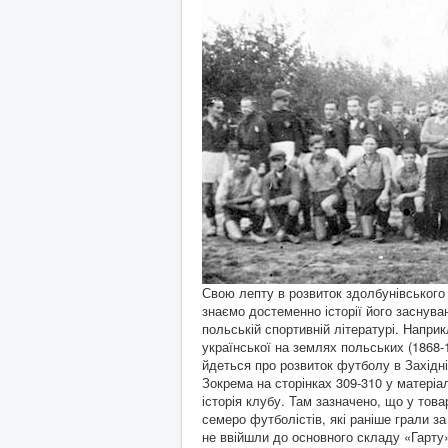
Свою лепту в розвиток здолбунівського
знаємо достеменно істо­рії його заснува
польській спортивній літературі. Напри
української на землях польських (1868-
йдеться про розвиток футболу в Західній 
Зокрема на сторінках 309-310 у матеріа
історія клубу. Там зазначено, що у тов
семеро футболістів, які раніше грали з
не ввійшли до основного складу «Гарту