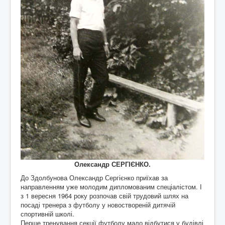
Олександр СЕРГІЄНКО.
До Здолбунова Олександр Сергієнко приїхав за
направленням уже молодим дипломованим спеціалістом. І
з 1 вересня 1964 року розпочав свій трудовий шлях на
посаді тренера з футболу у новоствореній дитячій
спортивній школі.
Перше тренування секції футболу мало відбутися у будівлі