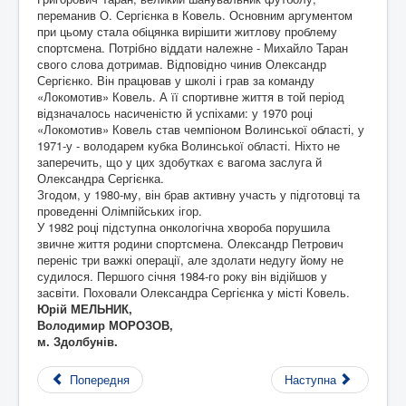
переманив О. Сергієнка в Ковель. Основним аргументом
при цьому стала обіцянка вирішити житлову проблему
спортсмена. Потрібно віддати належне - Михайло Таран
свого слова дотримав. Відповідно чинив Олександр
Сергієнко. Він працював у школі і грав за команду
«Локомотив» Ковель. А її спортивне життя в той період
відзначалось насиченістю й успіхами: у 1970 році
«Локомотив» Ковель став чемпіоном Волинської області, у
1971-у - володарем кубка Волинської області. Ніхто не
заперечить, що у цих здобутках є вагома заслуга й
Олександра Сергієнка.
Згодом, у 1980-му, він брав активну участь у підготовці та
проведенні Олімпійських ігор.
У 1982 році підступна онкологічна хвороба порушила
звичне життя родини спортсмена. Олександр Петрович
переніс три важкі операції, але здолати недугу йому не
судилося. Першого січня 1984-го року він відійшов у
засвіти. Поховали Олександра Сергієнка у місті Ковель.
Юрій МЕЛЬНИК,
Володимир МОРОЗОВ,
м. Здолбунів.
Попередня
Наступна