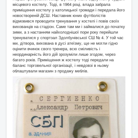
місцевого костелу. Тоді, в 1964 році, влада забрала
приміщення костелу у католицької громади і передала його
новоствореній ДСШ. Наставник юних футболістів
відмовився проводити тренування у костелі і повів своїх
вихованців на стадіон. Саме там ми і займалися до початку
зими, а з настанням найхолоднішої пори року перейшли
тренуватися у спортзал Здолбунівської СШ № 4. У той час
ми, дітвора, вихована в дусі атеїзму, ще не могли гідно
оцінити вчинок свого тренера, всю сміливість і
неординарність його дій зрозуміли лише згодом, через
багато років. Приміщення ж костелу тоді передали на
баланс торговельної організації, і невдовзі в ньому
облаштували магазин з продажу меблів.