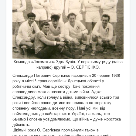
Команда «Локомотив» Здолбунів. У верхньому ряду (зліва
направо) другий – О. СЕРГІЄНКО.
Олександр Петрович Сергієнко народився 20 червня 1938
року в місті Червоноармійськ Донецької області у
робітничій сім’ї. Мав ще сестру. Їхнє покоління
справедливо можна назвати дітьми війни. Адже
Олександру, коли грянула війна, виповнилося всього три
роки і все його раннє дитинство припало на жорстоку,
сповнену незгодами, воєнну пору. Нині усі ми, від
наймолодших до найстарших в Україні, на жаль, теж
бачимо і сповна усвідомлюємо, що війна – дуже жорстока
дійсність.
Шкільні роки О. Сергієнка промайнули також в
екстремальних умовах - країну відбудовували з руїн.