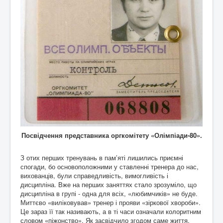
Посвідчення представника оргкомітету «Олімпіади-80».
З отих перших тренувань в пам’яті лишились приємні
спогади, бо основоположними у ставленні тренера до нас,
вихованців, були справедливість, вимогливість і
дисципліна. Вже на перших заняттях стало зрозуміло, що
дисципліна в групі - одна для всіх, «любимчиків» не буде.
Миттєво «виліковував» тренер і прояви «зіркової хвороби».
Це зараз її так називають, а в ті часи означали колоритним
словом «піжонство». Як засвідчило згодом саме життя,