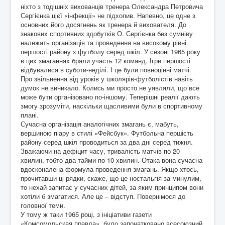
ніхто з тодішніх вихованців тренера Олександра Петровича
Сергієнка цієї «інфекції» не підхопив. Напевно, це одне з
основних його досягнень як тренера й вихователя. До
знакових спортивних здобутків О. Сергієнка без сумніву
належать організація та проведення на високому рівні
першості району з футболу серед шкіл. У сезоні 1965 року
в цих змаганнях брали участь 12 команд. Ігри першості
відбувалися в суботи-неділі. І це були повноцінні матчі.
Про звільнення від уроків у школярів-футболістів навіть
думок не виникало. Колись ми просто не уявляли, що все
може бути організовано по-іншому. Теперішні реалії дають
змогу зрозуміти, наскільки щасливими були в спортивному
плані.
Сучасна організація аналогічних змагань є, мабуть,
вершиною піару в стилі «Фейсбук». Футбольна першість
району серед шкіл проводиться за два дні серед тижня.
Зважаючи на дефіцит часу, тривалість матчів по 20
хвилин, тобто два тайми по 10 хвилин. Отака вона сучасна
вдосконалена формула проведення змагань. Якщо хтось,
прочитавши ці рядки, скаже, що це ностальгія за минулим,
то нехай запитає у сучасних дітей, за яким принципом вони
хотіли б змагатися. Але це – відступ. Повернімося до
головної теми.
У тому ж таки 1965 році, з ініціативи газети
«Комсомольская правда», було започатковано всесоюзний