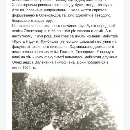
Характерними рисами того періоду були голод і розруха.
Але ця, сповнена випробувань, школа життя сприяла
формуванню в Олександра та його однолітків твердого,
бійцівського характеру.
Після закінчення шкільного навчання і здобуття середньої
освіти Олександр з 1956 по 1958 рік служив в армії. А в
наступному, 1959 році, вже грав за дубль команди майстрів
«Крила Рад» м. Куйбишев (теперішня Самара) і вступив на
факультет фізичного виховання Харківського державного
педагогічного інституту ім. Григорія Сковороди. У цьому ж
виші на хімічному факультеті навчалась майбутня дружина
Олександра Валентина Тимофіївна. Вони побралися в
липні 1964-го.