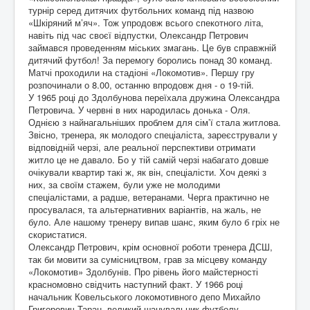
турнір серед дитячих футбольних команд під назвою
«Шкіряний м’яч». Тож упродовж всього спекотного літа,
навіть під час своєї відпустки, Олександр Петрович
займався проведенням міських змагань. Це був справжній
дитячий футбол! За перемогу боролись понад 30 команд.
Матчі проходили на стадіоні «Локомотив». Першу гру
розпочинали о 8.00, останню впродовж дня - о 19-тій.
У 1965 році до Здолбунова переїхала дружина Олександра
Петровича. У червні в них народилась донька - Оля.
Однією з найнагальніших проблем для сім’ї стала житлова.
Звісно, тренера, як молодого спеціаліста, зареєстрували у
відповідній черзі, але реальної перспективи отримати
житло це не давало. Бо у тій самій черзі набагато довше
очікували квартир такі ж, як він, спеціалісти. Хоч деякі з
них, за своїм стажем, були уже не молодими
спеціалістами, а радше, ветеранами. Черга практично не
просувалася, та альтернативних варіантів, на жаль, не
було. Але нашому тренеру випав шанс, яким було б гріх не
скористатися.
Олександр Петрович, крім основної роботи тренера ДСШ,
так би мовити за сумісництвом, грав за місцеву команду
«Локомотив» Здолбунів. Про рівень його майстерності
красномовно свідчить наступний факт. У 1966 році
начальник Ковельського локомотивного депо Михайло
Григорович Таран, великий шанувальник футболу,