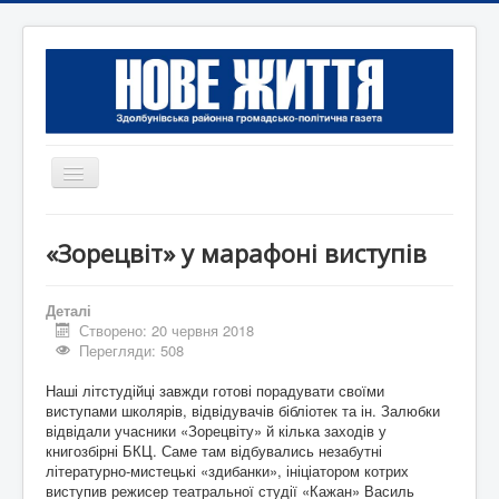
Перемикач
навігації
Головна
«Зорецвіт» у марафоні виступів
Редакція
Контактна інформація
Деталі
Створено: 20 червня 2018
Коротко
Перегляди: 508
Оголошення
Наші літстудійці зав­жди готові порадувати свої­ми
виступами школярів, відвідувачів бібліотек та ін. Залюбки
відвідали учасники «Зорецвіту» й кілька заходів у
книгозбірні БКЦ. Саме там відбувались незабутні
літературно-мистецькі «здибанки», ініціатором котрих
виступив режисер театральної студії «Кажан» Василь