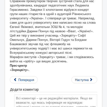
Справжнім промоутером творчих зустрічей стала для нас
здолбунівчанка, кандидат педагогічних наук Людмила
Герасименко. Завдяки її клопотанню відбувся концерт
групи наших гітаристів в одній з аудиторій Рівненського
університету «Україна». І співпраця ця триває. Наприклад,
саме для цього університету вже написано пісню на слова
Євгенії Якімової, вчительки ЗОШ № 4, та мелодію
літстудійки Дарини Пончук під назвою «Віват, «Україно!».
Цей же твір у виконанні учасниць «Зоре­цвіту» Софії
Омельчук, Дарини Пончук, Вікторії Годун та Богдани
Башмакової звучав під час флешмобу на
університетському подвір’ї і має всі шанси перемогти на
Всеукраїнському конкурсі авторської пісні.
Марафон виступів «Зорецвіту» триває, і ми сподіваємось
вийти на «орбіту» ще вищих досягнень.
Прес-центр
«Зорецвіту».
Попередня
Наступна
Додати коментар
Всі коментарі – це не редакційні матеріали. Якщо ви
вважаєте, що якась інформація не відповідає
дійсності і маєте на те суттєві підстави - напишіть нам