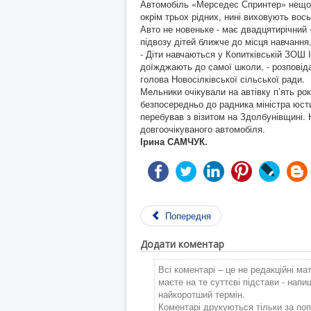
Автомобіль «Мерседес Спринтер» нещода
окрім трьох рідних, нині виховують вос
Авто не новеньке - має двадцятирічний
підвозу дітей ближче до місця навчання
- Діти навчаються у Копитківській ЗОШ І
доїжджають до самої школи, - розповіда
голова Новосілківської сільської ради.
Мельники очікували на автівку п’ять рок
безпосередньо до радника міністра юсти
перебував з візитом на Здолбунівщині. Н
довгоочікуваного автомобіля.
Ірина САМЧУК.
Попередня
Додати коментар
Всі коментарі – це не редакційні ма
маєте на те суттєві підстави - нап
найкоротший термін.
Коментарі друкуються тільки за поп