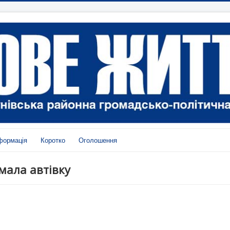
формація
Коротко
Оголошення
имала автівку