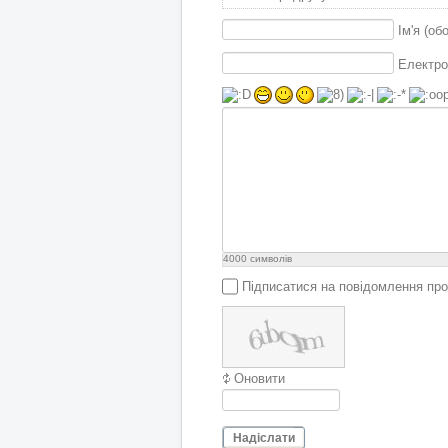
Ім'я (об
Електро
4000
символів
Підписатися на повідомлення про
Оновити
Надіслати