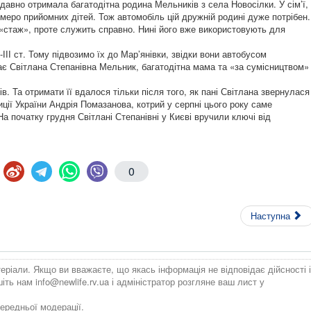
вно отримала багатодітна родина Мельників з села Новосілки. У сім’ї,
ьмеро прийомних дітей. Тож автомобіль цій дружній родині дуже потрібен.
 «стаж», проте служить справно. Нині його вже використовують для
.
-ІІІ ст. Тому підвозимо їх до Мар’янівки, звідки вони автобусом
є Світлана Степанівна Мельник, багатодітна мама та «за сумісництвом» 
ів. Та отримати її вдалося тільки після того, як пані Світлана звернулася
ції України Анд­рія Помазанова, котрий у серпні цього року саме
а початку грудня Світлані Степанівні у Києві вручили ключі від
0
Наступна
теріали. Якщо ви вважаєте, що якась інформація не відповідає дійсності і
ишіть нам
info@newlife.rv.ua
і адміністратор розгляне ваш лист у
ередньої модерації.