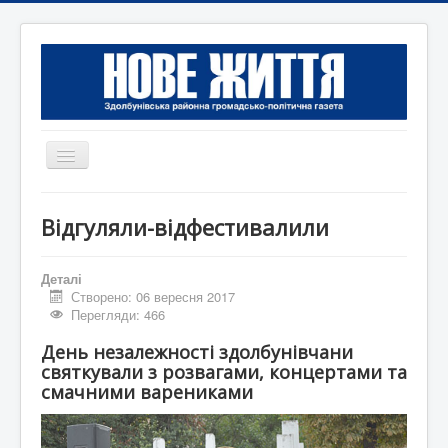
Перемикач
навігації
Головна
Відгуляли-відфестивалили
Редакція
Контактна інформація
Деталі
Створено: 06 вересня 2017
Коротко
Перегляди: 466
Оголошення
День незалежності здолбунівчани
святкували з розвагами,
концертами та
смачними варениками