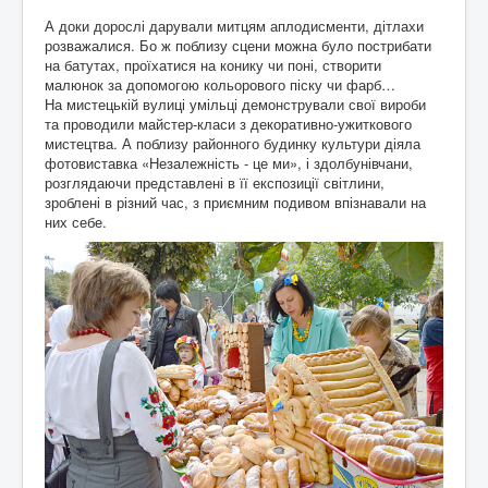
А доки дорослі дарували митцям аплодисменти, дітлахи
розважалися. Бо ж поблизу сцени можна було пострибати
на батутах, проїхатися на конику чи поні, створити
малюнок за допомогою кольорового піску чи фарб…
На мистецькій вулиці умільці демонстрували свої вироби
та проводили майстер-класи з декоративно-ужиткового
мистецтва. А поблизу районного будинку культури діяла
фотовиставка «Незалежність - це ми», і здолбунівчани,
розглядаючи представлені в її експозиції світлини,
зроблені в різний час, з приємним подивом впізнавали на
них себе.