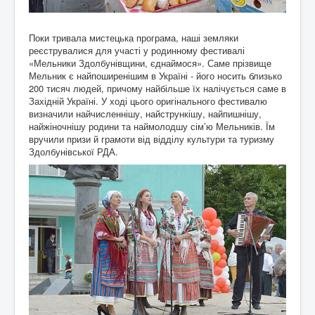
Поки тривала мистецька програма, наші земляки
реєструвалися для участі у родинному фестивалі
«Мельники Здолбунівщини, єднаймося». Саме прізвище
Мельник є найпоширенішим в Україні - його носить близько
200 тисяч людей, причому найбільше їх налічується саме в
Західній Украї­ні. У ході цього оригінального фестивалю
визначили найчисленнішу, найстрункішу, найпишнішу,
найжіночнішу родини та наймолодшу сім’ю Мельників. Їм
вручили призи й грамоти від відділу культури та туризму
Здолбунівської РДА.