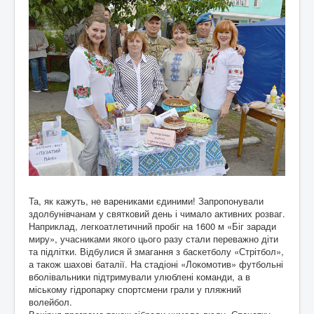
Та, як кажуть, не варениками єдиними! Запропонували
здолбунівчанам у святковий день і чимало активних розваг.
Наприклад, легкоатлетичний пробіг на 1600 м «Біг заради
миру», учасниками якого цього разу стали переважно діти
та підлітки. Відбулися й змагання з баскетболу «Стрітбол»,
а також шахові баталії. На стадіоні «Локомотив» футбольні
вболівальники підтримували улюблені команди, а в
міському гідропарку спортсмени грали у пляжний
волейбол.