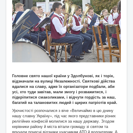
Головне свято нашої країни у Здолбунові, як і торік,
відзначали на вулиці Незалежності. Святкові дійства
вдалися на славу, адже їх організатори подбали, аби
усі, хто туди завітав, мали змогу і розважитися, і
підкріпитися смаколиками, і відчути гордість за наш,
багатий на талановитих людей і щирих патріотів край.
Урочистості розпочалися з віче «Величаймо в цю днину
нашу славну Україну», під час якого представники різних
релігійних конфесій молилися за нашу державу. Згодом
керівники району й міста вітали громаду зі святом та
вручали почесні відзнаки учасникам АТО й волонтерам. А