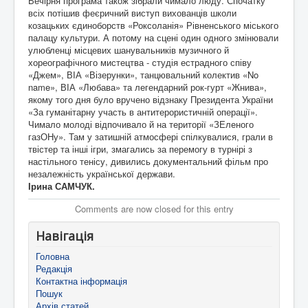
Вечірня програма також зібрали чимало люду. Спочатку
всіх потішив феєричний виступ вихованців школи
козацьких єдиноборств «Роксоланія» Рівненського міського
палацу культури. А потому на сцені один одного змінювали
улюбленці місцевих шанувальників музичного й
хореографічного мистецтва - студія естрадного співу
«Джем», ВІА «Візерунки», танцювальний колектив «No
name», ВІА «Любава» та легендарний рок-гурт «Жнива»,
якому того дня було вручено відзнаку Президента України
«За гуманітарну участь в антитерористичній операції».
Чимало молоді відпочивало й на території «ЗЕленого
газОНу». Там у затишній атмосфері спілкувалися, грали в
твістер та інші ігри, змагались за перемогу в турнірі з
настільного тенісу, дивились документальний фільм про
незалежність української держави.
Ірина САМЧУК.
Comments are now closed for this entry
Навігація
Головна
Редакція
Контактна інформація
Пошук
Архів статей