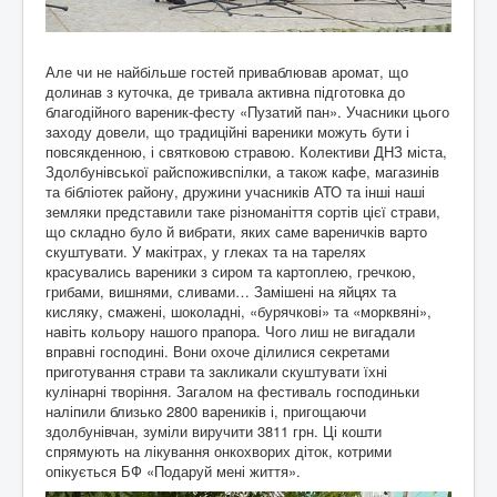
Але чи не найбільше гостей приваблював аромат, що
долинав з куточка, де тривала активна підготовка до
благодійного вареник-фесту «Пузатий пан». Учасники цього
заходу довели, що традиційні вареники можуть бути і
повсякденною, і святковою стравою. Колективи ДНЗ міста,
Здолбунівської райспоживспілки, а також кафе, магазинів
та бібліотек району, дружини учасників АТО та інші наші
земляки представили таке різноманіття сортів цієї страви,
що складно було й вибрати, яких саме вареничків варто
скуштувати. У макіт­рах, у глеках та на тарелях
красувались вареники з сиром та картоплею, гречкою,
грибами, вишнями, сливами… Замішені на яйцях та
кисляку, смажені, шоколадні, «бурячкові» та «морквяні»,
навіть кольору нашого прапора. Чого лиш не вигадали
вправні господині. Вони охоче ділилися секретами
приготування страви та закликали скуштувати їхні
кулінарні творіння. Загалом на фестиваль господиньки
наліпили близько 2800 вареників і, пригощаючи
здолбунівчан, зуміли виручити 3811 грн. Ці кошти
спрямують на лікування онкохворих діток, котрими
опікується БФ «Подаруй мені життя».