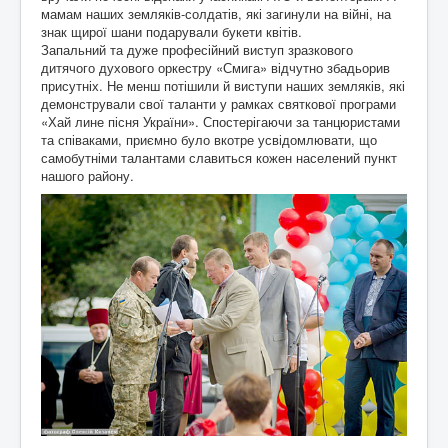
мамам наших земляків-солдатів, які загинули на війні, на
знак щирої шани подарували букети квітів.
Запальний та дуже професійний виступ зразкового
дитячого духового оркестру «Смига» відчутно збадьорив
присутніх. Не менш потішили й виступи наших земляків, які
демонстрували свої таланти у рамках святкової програми
«Хай лине пісня України». Спостерігаючи за танцюристами
та співаками, приємно було вкотре усвідомлювати, що
самобутніми талантами славиться кожен населений пункт
нашого району.