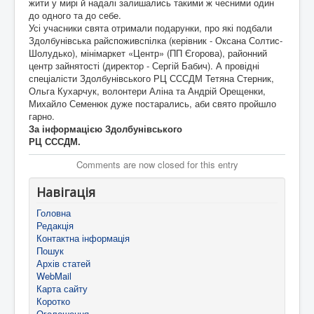
жити у мирі й надалі залишались такими ж чесними один
до одного та до себе.
Усі учасники свята отримали подарунки, про які подбали
Здолбунівська райспоживспілка (керівник - Оксана Солтис-
Шолудько), мінімаркет «Центр» (ПП Єгорова), районний
центр зайнятості (директор - Сергій Бабич). А провідні
спеціалісти Здолбунівського РЦ СССДМ Тетяна Стерник,
Ольга Кухарчук, волонтери Аліна та Андрій Орещенки,
Михайло Семенюк дуже постарались, аби свято пройшло
гарно.
За інформацією
Здолбунівського
РЦ СССДМ.
Comments are now closed for this entry
Навігація
Головна
Редакція
Контактна інформація
Пошук
Архів статей
WebMail
Карта сайту
Коротко
Оголошення