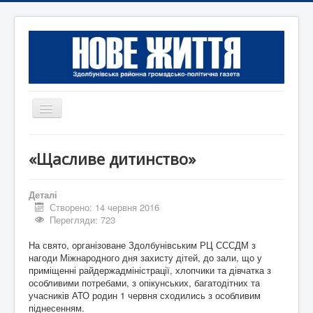
Перемикач
навігації
Головна
«Щасливе дитинство»
Редакція
Контактна інформація
Деталі
Створено: 14 червня 2016
Коротко
Перегляди: 723
Оголошення
На свято, організоване Здолбунівським РЦ СССДМ з
нагоди Міжнародного дня захисту дітей, до зали, що у
приміщенні райдержадміністрації, хлопчики та дівчатка з
особливими потребами, з опікунських, багатодітних та
учасників АТО родин 1 червня сходились з особливим
піднесенням.