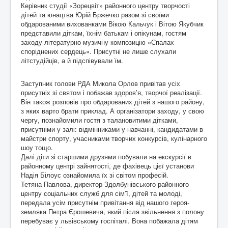
Керівник студії «Зоре­цвіт» районного центру творчості
дітей та юнацтва Юрій Бржечко разом зі своїми
обдарованими вихованками Вікою Кальчук і Вітою Якубчик
представили діткам, їхнім батькам і опікунам, гостям
заходу літературно-музичну композицію «Спалах
споріднених сердець». Присутні не лише слухали
літстудійців, а й підспівували їм.
Заступник голови РДА Микола Орлов привітав усіх
присутніх зі святом і побажав здоров’я, творчої реалізації.
Він також розповів про обдарованих дітей з нашого району,
з яких варто брати приклад. А організатори заходу, у свою
чергу, познайомили гостя з талановитими дітками,
присутніми у залі: відмінниками у навчанні, кандидатами в
майстри спорту, учасниками творчих конкурсів, кулінарного
шоу тощо.
Далі діти зі старшими друзями побували на екскурсії в
районному центрі зайнятості, де фахівець цієї установи
Надія Білоус ознайомила їх зі світом професій.
Тетяна Павлова, директор Здолбунівського районного
центру соціальних служб для сім’ї, дітей та молоді,
передала усім присутнім привітання від нашого героя-
земляка Петра Єрошевича, який після звільнення з полону
перебуває у львівському госпіталі. Вона побажала дітям