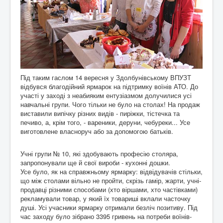
Під таким гаслом 14 вересня у Здолбунівському ВПУЗТ
відбувся благодійний ярмарок на підтримку воїнів АТО. До
участі у заході з неабияким ентузіазмом долучилися усі
навчальні групи. Чого тільки не було на столах! На продаж
виставили випічку різних видів - пиріжки, тістечка та
печиво, а, крім того, - вареники, деруни, чебуреки... Усе
виготовлене власноруч або за допомогою батьків.
Учні групи № 10, які здобувають професію столяра,
запропонували ще й свої вироби - кухонні дошки.
Усе було, як на справжньому ярмарку: відвідувачів стільки,
що між столами вільно не пройти, скрізь гамір, жарти, учні-
продавці різними способами (хто віршами, хто частівками)
рекламували товар, у який їх товариші вклали часточку
душі. Усі учасники ярмарку отримали безліч позитиву. Під
час заходу було зібрано 3395 гривень на потреби воїнів-