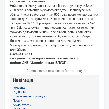
захисників Батьківщини.
Найактивнішими учасниками акції стали учні групи № 2
«Слюсар з ремонту рухомого складу». Першокурсники
обігнали усіх і вторгували аж 500 грн., дещо менше від них
зібрали дівчата групи № 1 «Черговий стрілочного поста» -
475 грн. та № 14 «Провідник пасажирського вагона» - 390
грн. Звісно, ці суми - лише невеличка часточка того, чим
можемо допомогти бійцям, але зібрані вони з глибокою
вірою в те, що ми переможемо. А, значить, так і буде!
До речі, на 3064 гривні з кош­тів, зібраних під час
благодійного ярмарку, вже закуп­лено медичні препарати
для бійців.
Оксана БАЮН,
заступник директора з навчально-виховної
роботи ДНЗ “Здолбунівське ВПУЗТ”.
Comments are now closed for this entry
Навігація
Головна
Редакція
Контактна інформація
Пошук
Архів статей