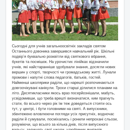
Сьогодні для учнів загальноосвітніх закладів святом
Останнього дзвоника завершився навчальний рік. Шкільні
подвір’я буквально розквітли від святкового вбрання,
букетів та посмішок. На урочистих лінійках відзначили
учнів, які найстаранніше здобували знання, досягли нових
вершин у спорті, творчості чи громадському житті. Лунали
промови і напутні слова педагогів, батьків, гостей.
Найменші школярики раділи, що нарешті розпочинаються
довгоочікувані канікули. Трохи старші ділилися планами на
літо. Десятикласники якось враз посерйознішали, мабуть,
усвідомивши, що треба врешті визначатися, ким прагнуть
стати, бо всього через рік їм теж доведеться стояти ось
тут, у центрі, і бути головними на святі. А випускники,
збентежено вловлюючи погляди усіх присутніх, водночас
раділи й сумували, посміхались і ронили непрохані сльози,
розуміючи, що всього за кілька днів, після випускного
вальсу, залишать свої школи, улюблених вчителів,