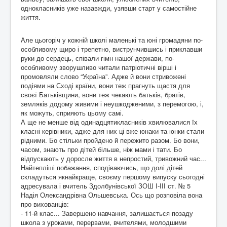
однокласників уже назав­жди, узявши старт у самостійне
життя.
Але цьогоріч у кожній школі маленькі та юні громадяни по-
особливому щиро і трепетно, виструнчившись і приклавши
руки до сердець, співали гімн нашої держави, по-
особливому зворушливо читали патріотичні вірші і
промовляли слово “Україна”. Адже й вони стривожені
подіями на Сході країни, вони теж прагнуть щастя для
своєї Батьківщини, вони теж чекають батьків, братів,
земляків додому живими і неушкодженими, з перемогою, і,
як можуть, сприяють цьому самі.
А ще не менше від одинадцятикласників хвилювалися їх
класні керівники, адже для них ці вже юнаки та юнки стали
рідними. Бо стільки пройдено й пережито разом. Бо вони,
часом, знають про дітей більше, ніж мами і тати. Бо
відпускають у доросле життя в непростий, тривожний час...
Найтепліші побажання, сподіваючись, що долі дітей
складуться якнайкраще, своєму першому випуску сьогодні
адресувала і вчитель Здолбунівської ЗОШ І-ІІІ ст. № 5
Надія Олександрівна Ольшевська. Ось що розповіла вона
про вихованців:
- 11-й клас... Завершено навчання, залишається позаду
школа з уроками, перервами, вчителями, молодшими