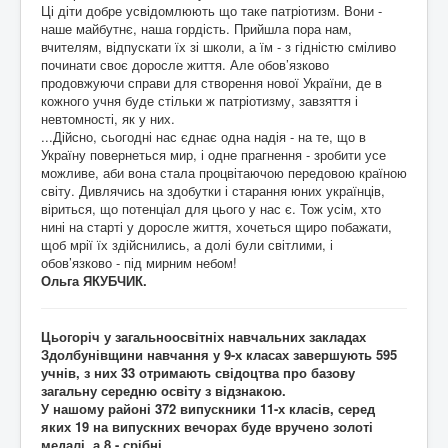
Ці діти добре усвідомлюють що таке патріотизм. Вони -
наше майбутнє, наша гордість. Прийшла пора нам,
вчителям, відпускати їх зі школи, а їм - з гідністю сміливо
починати своє доросле життя. Але обов’язково
продовжуючи справи для створення нової України, де в
кожного учня буде стільки ж патріо­тизму, завзяття і
невтомності, як у них.
...Дійсно, сьогодні нас єднає одна надія - на те, що в
Україну повернеться мир, і одне прагнення - зробити усе
можливе, аби вона стала процвітаючою передовою країною
світу. Дивлячись на здобутки і старання юних українців,
віриться, що потенціал для цього у нас є. Тож усім, хто
нині на старті у доросле життя, хочеться щиро побажати,
щоб мрії їх здійснились, а долі були світлими, і
обов’язково - під мирним небом!
Ольга ЯКУБЧИК.
Цьогоріч у загальноосвітніх навчальних закладах
Здолбунівщини навчання у 9-х класах завершують 595
учнів, з них 33 отримають свідоцтва про базову
загальну середню освіту з відзнакою.
У нашому районі 372 випускники 11-х класів, серед
яких 19 на випускних вечорах буде вручено золоті
медалі, а 8 - срібні.