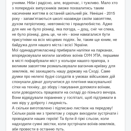
учнями. Ніби і радісно, але, водночас, і тужливо. Мало хто
з попередніх випускників зможе похвалитись таким
насиченим життям в останній шкільний рік. Нинішні - 2015
року - запам’ятаються школі назавжди своїм завзяттям,
духом патріотизму, невтомністю і працелюбністю. Адже
для них не було різниці, яка погода, – дощ, сніг чи спека,
не було різниці, день це, чи ніч - вони намагалися бути
присутніми на всіх місцевих подіях. Їм, таким ще юним, не
байдужа доля нашого міста і всієї України.
Мої одинадцятикласниці прибирали наліпки на парканах,
впорядковували могили загиблих воїнів ОУН УПА, першими
в місті пофарбували міст у кольори нашого прапора, з
великим завзяттям розмальовували вагончик-криївку для
земляків, які захищають нашу державу на Сході. Саме
думки про нелегкі будні солдатів в умовах військових дій
спонукали дівчат долучитися до плетіння маскувальної
сітки на техніку, до збору і пакування допомоги воїнам,
коли доводилось працювати на складі до пізнього вечора.
Вони відвідували поранених у госпіталі, щоб підтримати в
них віру у доброту і людяність.
А скільки виготовлено і підписано листівок на передову!
Скільки разів ми з трепетом у серцях виходили зустрічати і
проводжати наших героїв! Та були й гіркі сльози, коли
надходили сумні звістки, коли зустрічали воїнів-земляків,
аби провести в останню путь.