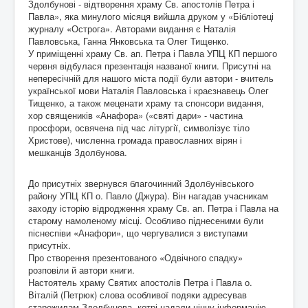
Здолбунові - відтворення храму Св. апостолів Петра і
Павла», яка минулого місяця вийшла друком у «Бібліотеці
журналу «Острога». Авторами видання є Наталія
Павловська, Ганна Янковська та Олег Тищенко.
У приміщенні храму Св. ап. Петра і Павла УПЦ КП першого
червня відбулася презентація названої книги. Присутні на
непересічній для нашого міста події були автори - вчитель
української мови Наталія Павловська і краєзнавець Олег
Тищенко, а також меценати храму та спонсори видання,
хор священиків «Анафора» («святі дари» - частина
просфори, освячена під час літургії, символізує тіло
Христове), численна громада православних вірян і
мешканців Здолбунова.
До присутніх звернувся благочинний Здолбунівського
району УПЦ КП о. Павло (Джура). Він нагадав учасникам
заходу історію відродження храму Св. ап. Петра і Павла на
старому намоленому місці. Особливо піднесеними були
піснеспіви «Анафори», що чергувалися з виступами
присутніх.
Про створення презентованого «Одвічного спадку»
розповіли й автори книги.
Настоятель храму Святих апостолів Петра і Павла о.
Віталій (Петрюк) слова особливої подяки адресував
старожилам Здолбунова, котрі надали цінну інформацію