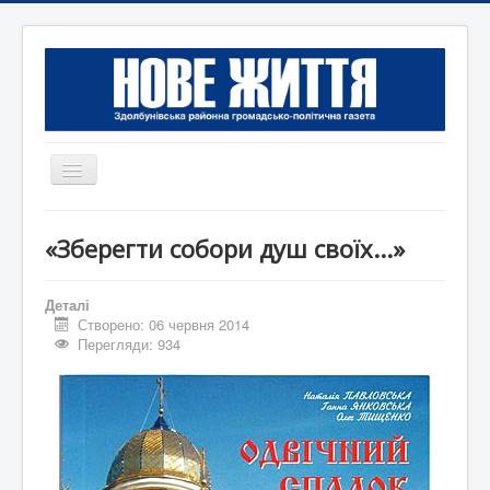
Перемикач
навігації
Головна
«Зберегти собори душ своїх...»
Редакція
Контактна інформація
Деталі
Створено: 06 червня 2014
Коротко
Перегляди: 934
Оголошення