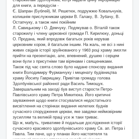
для книги, а передусім -
Є. Шапран (Бублей), М. Решетюк, подружжю Ковальчуків,
колишнім прислужникам церкви В. Галаку, В. Зубачу, В.
Остапчуку, а також нині покійним
Л. Савицькому і О. Демчуку. Подякував о. Віталій також
старожилу і члену церковної громади П. Кирилюку, доньці
О. Продана, який впродовж багатьох років керував
церковним хором, й багатьом іншим. На жаль, не всі з нині
живих свідків історії зруйнованого у 1963 році храму змогли
прийти на презентацію, але, впевнений, душею і серцем
вони були з присутніми там вірянами і священиками.
Також під час свята слово було надане спонсору видання
книги Володимиру Фурманчуку і меценату будівництва
храму Йосипу Гаврищаку. Привітав громаду голова
Здолбунівської районної ради Василь Тимощук.
Завершальним на заході був виступ старости Петро-
Павлівського храму Петра Микитюка. Його критичні
зауваження щодо книги стосувалися недостатнього
висвітлення на сторінках видання нелегких буднів
сучасного спорудження церкви, яке завдяки неймовірним
зусиллям та великій праці усе ж таки триває.
Що ж, мабуть, триватиме й подальше дослідження історії
сучасного красивого здолбунівського храму Св. ап. Петра і
Павла. Тим паче, що у планах його настоятеля та