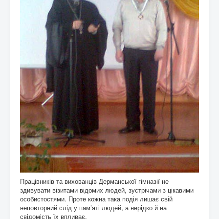
Працівників та вихованців Дерманської гімназії не
здивувати візитами відомих людей, зустрічами з цікавими
особистостями. Проте кожна така подія лишає свій
неповторний слід у пам’яті людей, а нерідко й на
свідомість їх впливає.