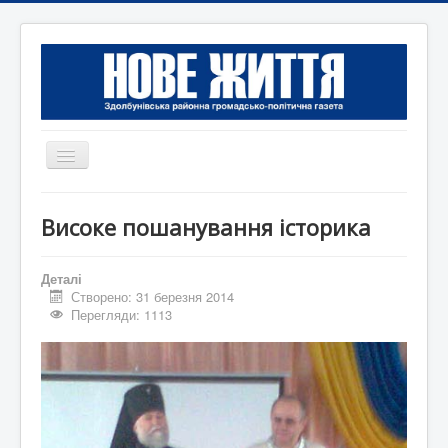
Перемикач
навігації
Головна
Високе пошанування історика
Редакція
Контактна інформація
Деталі
Створено: 31 березня 2014
Коротко
Перегляди: 1113
Оголошення