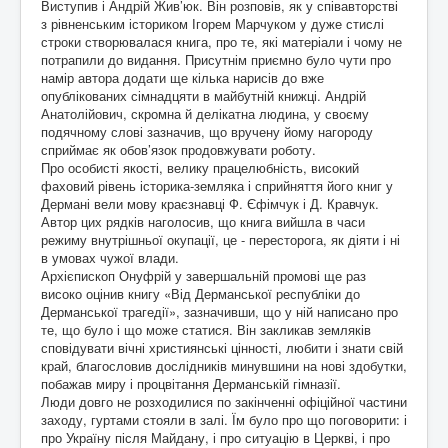
Виступив і Андрій Жив’юк. Він розповів, як у співавторстві
з рівненським істориком Ігорем Марчуком у дуже стислі
строки створювалася книга, про те, які матеріали і чому не
потрапили до видання. Присутнім приємно було чути про
намір автора додати ще кілька нарисів до вже
опублікованих сімнадцяти в майбутній книжці. Андрій
Анатолійович, скромна й делікатна людина, у своєму
подячному слові зазначив, що вручену йому нагороду
сприймає як обов’язок продовжувати роботу.
Про особисті якості, велику працелюбність, високий
фаховий рівень історика-земляка і сприйняття його книг у
Дермані вели мову крає­знавці Ф. Єфімчук і Д. Кравчук.
Автор цих рядків наголосив, що книга вийшла в часи
режиму внутрішньої окупації, це - пересторога, як діяти і ні
в умовах чужої влади.
Архієпископ Онуфрій у завершальній промові ще раз
високо оцінив книгу «Від Дерманської республіки до
Дерманської трагедії», зазначивши, що у ній написано про
те, що було і що може статися. Він закликав земляків
спові­дувати вічні християнські цінності, любити і знати свій
край, благословив дослідників минувшини на нові здобутки,
побажав миру і процвітання Дерманській гімназії.
Люди довго не розходилися по закінченні офіційної частини
заходу, гуртами стояли в залі. Їм було про що поговорити: і
про Україну після Майдану, і про ситуацію в Церкві, і про