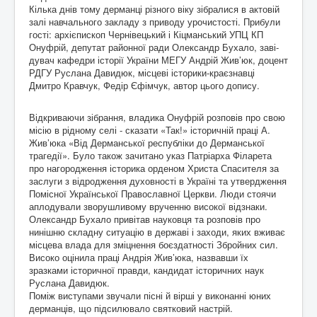
Кілька днів тому дерманці різного віку зібралися в актовій
залі навчального закладу з приводу урочистості. Прибули
гості: архієпископ Чернівецький і Кіцманський УПЦ КП
Онуфрій, депутат районної ради Олександр Бухало, заві­
дувач кафедри історії України МЕГУ Андрій Жив’юк, доцент
РДГУ Руслана Давидюк, місцеві історики-краєзнавці
Дмитро Кравчук, Федір Єфімчук, автор цього допису.
Відкриваючи зібрання, владика Онуфрій розповів про свою
місію в рідному селі - сказати «Так!» історичній праці А.
Жив’юка «Від Дерманської республіки до Дерманської
трагедії». Було також зачитано указ Патріарха Філарета
про нагородження історика орденом Христа Спасителя за
заслуги з відродження духовності в Україні та утвердження
Помісної Української Православної Церкви. Люди стоячи
аплодували зворушливому врученню високої відзнаки.
Олександр Бухало привітав науковця та розповів про
нинішню складну ситуацію в державі і заходи, яких вживає
місцева влада для зміцнення боєздатності Збройних сил.
Високо оцінила праці Андрія Жив’юка, назвавши їх
зразками історичної правди, кандидат історичних наук
Руслана Давидюк.
Поміж виступами звучали пісні й вірші у виконанні юних
дерманців, що підсилювало святковий настрій.