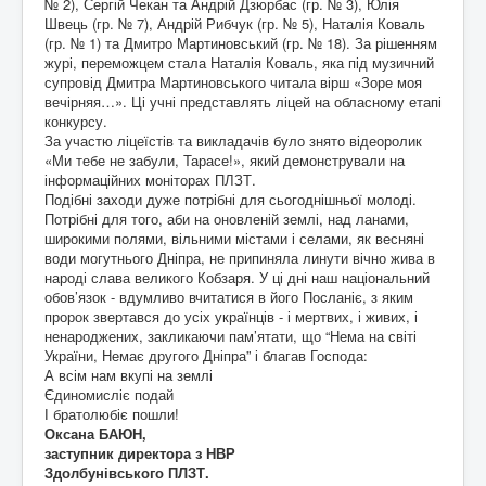
№ 2), Сергій Чекан та Андрій Дзюрбас (гр. № 3), Юлія
Швець (гр. № 7), Андрій Рибчук (гр. № 5), Наталія Коваль
(гр. № 1) та Дмитро Мартиновський (гр. № 18). За рішенням
журі, переможцем стала Наталія Коваль, яка під музичний
супровід Дмитра Мартиновського читала вірш «Зоре моя
вечірняя…». Ці учні представлять ліцей на обласному етапі
конкурсу.
За участю ліцеїстів та викладачів було знято відеоролик
«Ми тебе не забули, Тарасе!», який демонстрували на
інформаційних моніторах ПЛЗТ.
Подібні заходи дуже потрібні для сьогоднішньої молоді.
Потрібні для того, аби на оновленій землі, над ланами,
широкими полями, вільними містами і селами, як весняні
води могутнього Дніпра, не припиняла линути вічно жива в
народі слава великого Кобзаря. У ці дні наш національний
обов’язок - вдумливо вчитатися в його Посланіє, з яким
пророк звертався до усіх українців - і мертвих, і живих, і
ненароджених, закликаючи пам’ятати, що “Нема на світі
України, Немає другого Дніпра” і благав Господа:
А всім нам вкупі на землі
Єдиномисліє подай
І братолюбіє пошли!
Оксана БАЮН,
заступник директора з НВР
Здолбунівського ПЛЗТ.