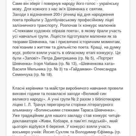
Саме він зберіг і повернув народу його голос - українську
мову. Для кожного з нас ім’я Шевченка є святим.
Заходи з відзначення 200-ї річниці від дня народження
поета пройшли у Здолбунівському професійному ліцеї
залізничного транспорту. Розпочав їх конкурс малюнків
«Стежками художніх образів поета», в якому брали участь
усі навчальні групи. Ліцеїсти підготували малюнки як за
творами Шевченка, так і присвячені історичним моментам,
пов’язаним з життям та діяльністю поета. Кращі, на думку
журі, роботи взяли участь в обласному етапі конкурсу. Це
були «Заповіт» Петра Дмитришина (гр. № 5), «Портрет
Шевченка» Ігоря Чабана (гр. № 13), «Шевченкова хата»
Василя Мельника (гр. № 3) та «Гайдамаки» Олександра
Семенчука (гр. № 18).
Класні керівники та майстри виробничого навчання провели
виховні години та позакласні заходи «Великий син
великого народу». А учні групи № 2 разом з бібліотекарем
ліцею І. Л. Трачук перегорнули сторінки літературного
альманаху «Волинськими стежками Тараса Шевченка».
Уже традиційним для нашого закладу став конкурс читців-
декламаторів «Живи, Кобзаре, в пам’яті людській», який
цьогоріч відбувся 6 березня. У конкурсі взяли участь
восьмеро учнів: Йосип Сухляк та Володимир Єфімець (гр.