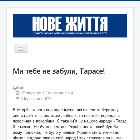
Перемикач
навігації
Головна
Ми тебе не забули, Тарасе!
Редакція
Контактна інформація
Деталі
Створено: 17 березня 2014
Коротко
Перегляди: 976
Оголошення
В історії кожного народу є імена, які він свято береже у
своїй пам’яті і з великою любов’ю та повагою передає з
покоління в покоління. Є таке ім’я і у нашого народу - Тарас
Шевченко. Не було і немає в Україні поета, який був би
йому подібний. Не було у неньки України сина, який так
ніжно і віддано любив свій народ і так страждав за нього.