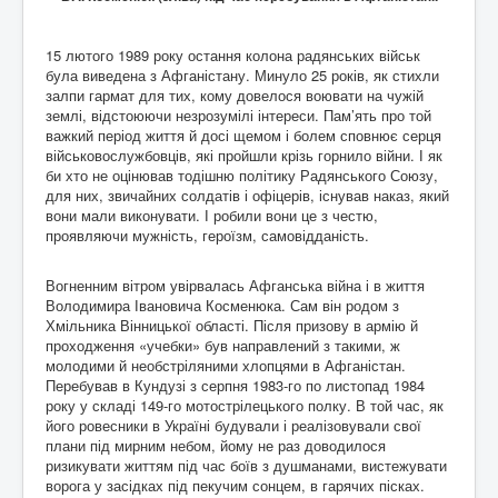
15 лютого 1989 року остання колона радянських військ
була виведена з Афганістану. Минуло 25 років, як стихли
залпи гармат для тих, кому довелося воювати на чужій
землі, відстоюючи незрозумілі інтереси. Пам’ять про той
важкий період життя й досі щемом і болем сповнює серця
військовослужбовців, які пройшли крізь горнило війни. І як
би хто не оцінював тодішню політику Радянського Союзу,
для них, звичайних солдатів і офіцерів, існував наказ, який
вони мали виконувати. І робили вони це з честю,
проявляючи мужність, героїзм, самовідданість.
Вогненним вітром увірвалась Афганська війна і в життя
Володимира Івановича Косменюка. Сам він родом з
Хмільника Вінницької області. Після призову в армію й
проходження «учебки» був направлений з такими, ж
молодими й необстріляними хлопцями в Афганістан.
Перебував в Кундузі з серпня 1983-го по листопад 1984
року у складі 149-го мотострілецького полку. В той час, як
його ровесники в Україні будували і реалізовували свої
плани під мирним небом, йому не раз доводилося
ризикувати життям під час боїв з душманами, вистежувати
ворога у засідках під пекучим сонцем, в гарячих пісках.