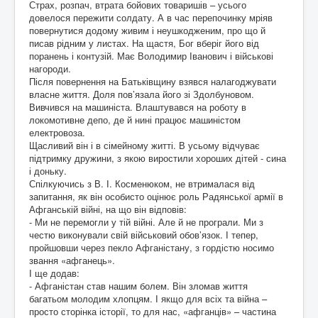
Страх, розпач, втрата бойових товаришів – усього
довелося пережити солдату. А в час перепочинку мріяв
повернутися додому живим і неушкодженим, про що й
писав рідним у листах. На щастя, Бог вберіг його від
поранень і контузій. Має Володимир Іванович і військові
нагороди.
Після повернення на Батьківщину взявся налагоджувати
власне життя. Доля пов’язала його зі Здолбуновом.
Вивчився на машиніста. Влаштувався на роботу в
локомотивне депо, де й нині працює машиністом
електровоза.
Щасливий він і в сімейному житті. В усьому відчуває
підтримку дружини, з якою виростили хороших дітей - сина
і доньку.
Спілкуючись з В. І. Косменюком, не втрималася від
запитання, як він особисто оцінює роль Радянської армії в
Афганській війні, на що він відповів:
- Ми не перемогли у тій війні. Але й не програли. Ми з
честю виконували свій військовий обов’язок. І тепер,
пройшовши через пекло Афганістану, з гордістю носимо
звання «афганець».
І ще додав:
- Афганістан став нашим болем. Він зломав життя
багатьом молодим хлопцям. І якщо для всіх та війна –
просто сторінка історії, то для нас, «афганців» – частина