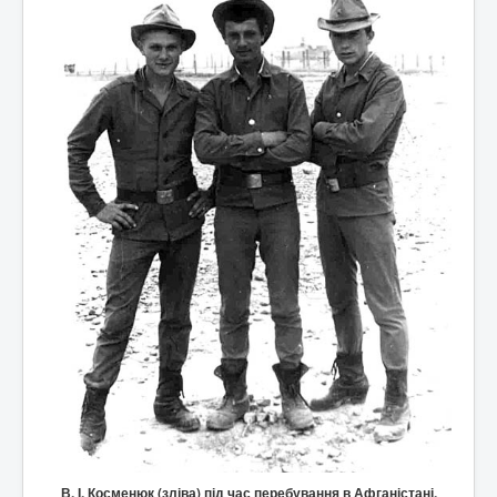
В. І. Косменюк (зліва) під час перебування в Афганістані.