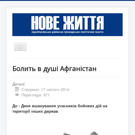
Перемикач
навігації
Головна
Болить в душі Афганістан
Редакція
Контактна інформація
Деталі
Створено: 17 лютого 2014
Коротко
Перегляди: 971
Оголошення
До - Деня вшанування учасників бойових дій на
території інших держав