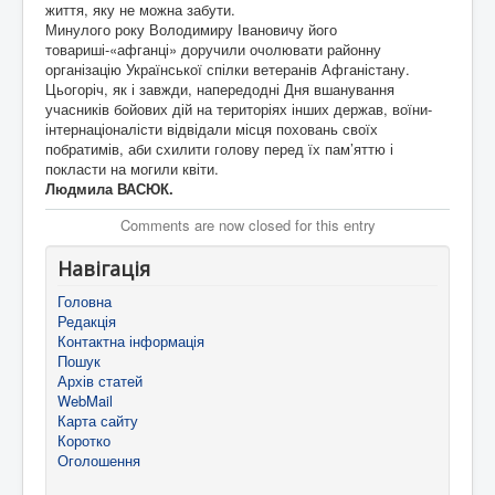
життя, яку не можна забути.
Минулого року Володимиру Івановичу його
товариші-«афганці» доручили очолювати районну
організацію Української спілки ветеранів Афганістану.
Цьогоріч, як і завжди, напередодні Дня вшанування
учасників бойових дій на територіях інших держав, воїни-
інтернаціоналісти відвідали місця поховань своїх
побратимів, аби схилити голову перед їх пам’яттю і
покласти на могили квіти.
Людмила ВАСЮК.
Comments are now closed for this entry
Навігація
Головна
Редакція
Контактна інформація
Пошук
Архів статей
WebMail
Карта сайту
Коротко
Оголошення