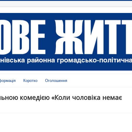
формація
Коротко
Оголошення
альною комедією «Коли чоловіка немає