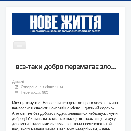
Перемикач
навігації
Головна
І все-таки добро перемагає зло…
Редакція
Контактна інформація
Деталі
Створено: 13 січня 2014
Коротко
Перегляди: 983
Оголошення
Місяць тому в с. Новосілки невідомі до цього часу злочинці
намагалися спалити найсвятіше місце – дитячий садочок.
Але світ не без добрих людей, знайшлися небайдужі, чуйні
добродії (їх нині, на жаль, так мало), які простягнули руку
допомоги і власними силами і коштами наближають той
час, якого малеча чекає з великим нетерпінням, - день,