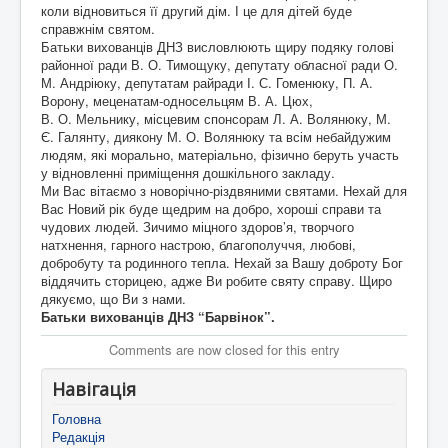
коли відновиться її другий дім. І це для дітей буде
справжнім святом.
Батьки вихованців ДНЗ висловлюють щиру подяку голові
районної ради В. О. Тимощуку, депутату обласної ради О.
М. Андріюку, депутатам райради І. С. Гоменюку, П. А.
Ворону, меценатам-односельцям В. А. Цюх,
В. О. Мельнику, місцевим спонсорам Л. А. Волянюку, М.
Є. Галянту, диякону М. О. Волянюку та всім небайдужим
людям, які морально, матеріально, фізично беруть участь
у відновленні приміщення дошкільного закладу.
Ми Вас вітаємо з новорічно-різдвяними святами. Нехай для
Вас Новий рік буде щедрим на добро, хороші справи та
чудових людей. Зичимо міцного здоров’я, творчого
натхнення, гарного настрою, благополуччя, любові,
добробуту та родинного тепла. Нехай за Вашу доброту Бог
віддячить сторицею, адже Ви робите святу справу. Щиро
дякуємо, що Ви з нами.
Батьки вихованців ДНЗ “Барвінок”.
Comments are now closed for this entry
Навігація
Головна
Редакція