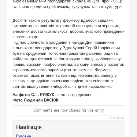
очолюваному ним господарстві склала 45 ц/га, ярої - 35 ц/
га. Гарно вродили ярий ячмінь, кукурудза та інші культури.
Досягти такого результату фермеру вдалося завдяки
використанню новітніх технологій вирощування зернових,
внесення достатньої кількості добрив, вчасного проведення
сівозмін тощо.
Під час урочистого засідання з нагоди Дня працівників
сільського господарства у Здолбунові Сергій Іларіонович
був нагороджений Почесною грамотою районної ради та
райдержадміністрації за багаторічну плідну, добросовісну
працю, високий професіоналізм, вагомий внесок у розвиток
агропромислового виробництва та премією. Фермер
отримав також вітання та квіти від керівництва району у
зв’язку з ще однією приємною подією, яка співпала із
святом вшанування хліборобів, - з днем народження.
На фото: С. І. РИЖУК
після нагородження.
Фото Людмили ВАСЮК.
Comments are now closed for this entry
JComments
Навігація
Головна