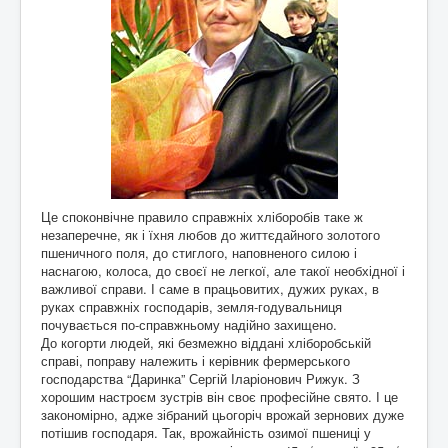
Це споконвічне правило справжніх хліборобів таке ж
незаперечне, як і їхня любов до життєдайного золотого
пшеничного поля, до стиглого, наповненого силою і
наснагою, колоса, до своєї не легкої, але такої необхідної і
важливої справи. І саме в працьовитих, дужих руках, в
руках справжніх господарів, земля-годувальниця
почувається по-справжньому надійно захищено.
До когорти людей, які безмежно віддані хліборобській
справі, поправу належить і керівник фермерського
господарства “Даринка” Сергій Іларіонович Рижук. З
хорошим настроєм зустрів він своє професійне свято. І це
закономірно, адже зібраний цьогоріч врожай зернових дуже
потішив господаря. Так, врожайність озимої пшениці у