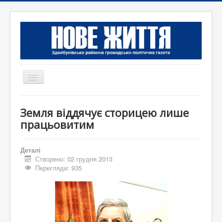
Перемикач
навігації
Головна
Земля віддячує сторицею лише
Редакція
працьовитим
Контактна інформація
Деталі
Коротко
Створено: 02 грудня 2013
Перегляди: 935
Оголошення