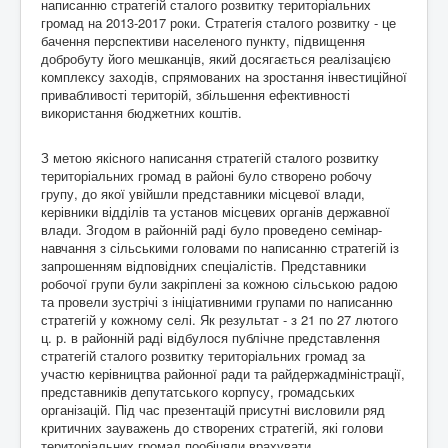
написанню стратегій сталого розвитку територіальних
громад на 2013-2017 роки. Стратегія сталого розвитку - це
бачення перспективи населеного пункту, підвищення
добробуту його мешканців, який досягається реалізацією
комплексу заходів, спрямованих на зростання інвестиційної
привабливості територій, збільшення ефективності
використання бюджетних коштів.
З метою якісного написання стратегій сталого розвитку
територіальних громад в районі було створено робочу
групу, до якої увійшли представники місцевої влади,
керівники відділів та установ місцевих органів державної
влади. Згодом в районній раді було проведено семінар-
навчання з сільськими головами по написанню стратегій із
запрошенням відповідних спеціалістів. Представники
робочої групи були закріплені за кожною сільською радою
та провели зустрічі з ініціативними групами по написанню
стратегій у кожному селі. Як результат - з 21 по 27 лютого
ц. р. в районній раді відбулося публічне представлення
стратегій сталого розвитку територіальних громад за
участю керівництва районної ради та райдержадміністрації,
представників депутатського корпусу, громадських
організацій. Під час презентацій присутні висловили ряд
критичних зауважень до створених стратегій, які голови
територіальних громад пообіцяли врахувати.