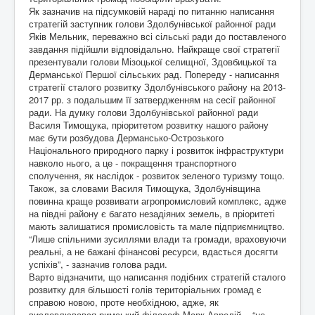
Як зазначив на підсумковій нараді по питанню написання
стратегій заступник голови Здолбунівської районної ради
Яків Мельник, переважно всі сільські ради до поставленого
завдання підійшли відповідально. Найкраще свої стратегії
презентували голови Мізоцької селищної, Здовбицької та
Дерманської Першої сільських рад. Попереду - написання
стратегії сталого розвитку Здолбунівського району на 2013-
2017 рр. з подальшим її затвердженням на сесії районної
ради. На думку голови Здолбунівської районної ради
Василя Тимощука, пріоритетом розвитку нашого району
має бути розбудова Дермансько-Острозького
Національного природного парку і розвиток інфраструктури
навколо нього, а це - покращення транспортного
сполучення, як наслідок - розвиток зеленого туризму тощо.
Також, за словами Василя Тимощука, Здолбунівщина
повинна краще розвивати агропромисловий комплекс, адже
на півдні району є багато незадіяних земель, в пріоритеті
мають залишатися промисловість та мале підприємництво.
“Лише спільними зусиллями влади та громади, враховуючи
реальні, а не бажані фінансові ресурси, вдасться досягти
успіхів”, - зазначив голова ради.
Варто відзначити, що написання подібних стратегій сталого
розвитку для більшості голів територіальних громад є
справою новою, проте необхідною, адже, як
висловлювався римський філософ Марк Аврелій, - “не