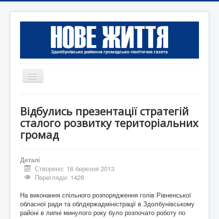
Перемикач
навігації
Головна
Відбулись презентації стратегій
Редакція
сталого розвитку територіальних
громад
Контактна інформація
Коротко
Деталі
Оголошення
Створено: 18 березня 2013
Перегляди: 1428
На виконання спільного розпорядження голів Рівненської
обласної ради та облдержадміністрації в Здолбунівському
районі в липні минулого року було розпочато роботу по