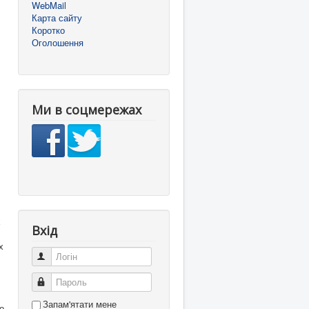
WebMail
Карта сайту
Коротко
Оголошення
Ми в соцмережах
х
Вхід
х
Логін
Пароль
Запам'ятати мене
о