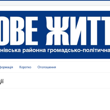
формація
Коротко
Оголошення
ії