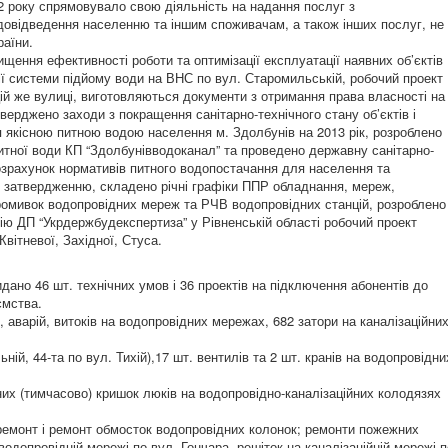
 року спрямовувало свою діяльність на надання послуг з
довідведення населенню та іншим споживачам, а також інших послуг, не
аїни.
ищення ефективності роботи та оптимізації експлуатації наявних об’єктів
ії системи підйому води на ВНС по вул. Старомильській, робочий проект
ій же вулиці, виготовляються документи з отримання права власності на
верджено заходи з покращення санітарно-технічного стану об’єктів і
 якісною питною водою населення м. Здолбунів на 2013 рік, розроблено
итної води КП “Здолбунівводоканал” та проведено державну санітарно-
розрахунок нормативів питного водопостачання для населення та
о затвердженню, складено річні графіки ППР обладнання, мереж,
промивок водопровідних мереж та РЧВ водопровідних станцій, розроблено
лію ДП “Укрдержбудекспертиза” у Рівненській області робочий проект
вітневої, Західної, Стуса.
дано 46 шт. технічних умов і 36 проектів на підключення абонентів до
ємства.
, аварій, витоків на водопровідних мережах, 682 затори на каналізаційни
ній, 44-та по вул. Тихій),17 шт. вентилів та 2 шт. кранів на водопровідни
них (тимчасово) кришок люків на водопровідно-каналізаційних колодязях
 ремонт і ремонт обмосток водопровідних колонок; ремонти пожежних
водопровідній мережі по вул. Гончара, решіток на каналізаційній мережі п