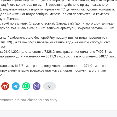
заційного колектора по вул. 8 Березня; здійснено врізку пожежного
), відремонтовано і піднято горловини 17 цегляних оглядових колодязів.
ля майбутньої водопровідної мережі, плити перекриття на камерах
вул. Гончара.
 труб по вулицях Старомильській, Заводській (до питного фонтанчика),
труб по вул. Шевченка; 18 шт. запірної арматури, зокрема засувок - 3 шт.,
анал” забезпечувало безперебійну подачу питної води населенню і
тис.м3) , а також збір і перекачку стічної води на очисні споруди смт.
нал”.
 01.01.2024 р. становлять 7328,2 тис. грн., з них оплачено 7402,8 тис.
рахування для населення — 3511,3 тис. грн. , з них оплачено 3487,1 тис.
тановить 613,7 тис. грн. , в тому числі населення — 374,0 тис. грн.
 проханням вчасно розраховуватись за надані послуги та оплатити
с.
0
omments are now closed for this entry