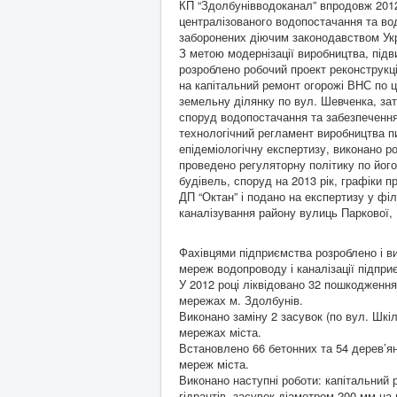
КП “Здолбунівводоканал” впродовж 2012
централізованого водопостачання та во
заборонених діючим законодавством Укр
З метою модернізації виробництва, підв
розроблено робочий проект реконструкц
на капітальний ремонт огорожі ВНС по ц
земельну ділянку по вул. Шевченка, зат
споруд водопостачання та забезпечення
технологічний регламент виробництва п
епідеміологічну експертизу, виконано 
проведено регуляторну політику по йог
будівель, споруд на 2013 рік, графіки 
ДП “Октан” і подано на експертизу у фі
каналізування району вулиць Паркової, К
Фахівцями підприємства розроблено і ви
мереж водопроводу і каналізації підпри
У 2012 році ліквідовано 32 пошкодження
мережах м. Здолбунів.
Виконано заміну 2 засувок (по вул. Шкіль
мережах міста.
Встановлено 66 бетонних та 54 дерев’я
мереж міста.
Виконано наступні роботи: капітальний
гідрантів, засувок діаметром 200 мм на 