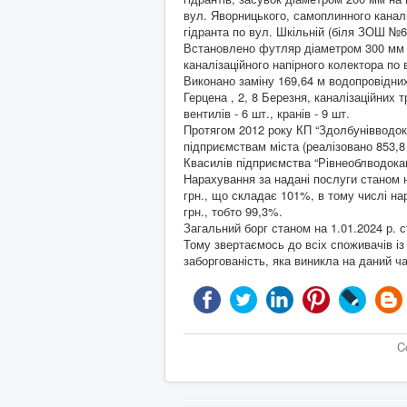
вул. Яворницького, самоплинного каналі
гідранта по вул. Шкільній (біля ЗОШ №6
Встановлено футляр діаметром 300 мм д
каналізаційного напірного колектора по 
Виконано заміну 169,64 м водопровідних
Герцена , 2, 8 Березня, каналізаційних 
вентилів - 6 шт., кранів - 9 шт.
Протягом 2012 року КП “Здолбунівводок
підприємствам міста (реалізовано 853,8 
Квасилів підприємства “Рівнеоблводока
Нарахування за надані послуги станом на
грн., що складає 101%, в тому числі на
грн., тобто 99,3%.
Загальний борг станом на 1.01.2024 р. с
Тому звертаємось до всіх споживачів із
заборгованість, яка виникла на даний ча
C