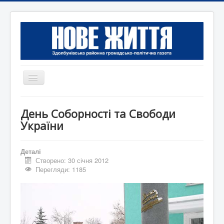
Перемикач
навігації
Головна
День Соборності та Свободи
Редакція
України
Контактна інформація
Деталі
Коротко
Створено: 30 січня 2012
Перегляди: 1185
Оголошення