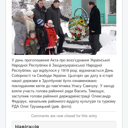
У день проголошення Акта про возз’єднання Української
Народної Республіки й Західноукраїнської Народної
Республіки, що відбулося у 1919 році, відзначається День
Соборності та Свободи України. Цьогоріч цю дату в історії
нашої держави в Здолбунові було ознаменовано
покладанням квітів до пам’ятника Уласу Самчуку. У заході
взяли участь голова районної ради Василь Тимощук,
заступник голови районної держадміністрації Олександр
Федорук, начальник районного відділу культури та туризму
РДА Олег Грушицький (див. фото).
Comments are now closed for this entry
Навігація