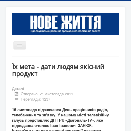
Перемикач
навігації
Головна
Їх мета - дати людям якісний
Редакція
продукт
Контактна інформація
Деталі
Коротко
Створено: 21 листопада 2011
Перегляди: 1237
Оголошення
16 листопада відзначався День працівників радіо,
телебачення та зв'язку. У нашому місті телевізійну
галузь представляє ДП ТРК «Діагональ-TV», яке
віднедавна очолює Іван Іванович ЗАНЮК.
Інтерв'ю з ним про основні тенденції розвитку