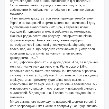
надто складне, але є шлях вирішення й цієї проблеми.
Якщо жителі певних вулиць кооперуватимуться, то
забезпечити їх кабельним телебаченням технічно цілком
можливо.
- Нині широко дискутується тема переходу телебачення
України на цифровий формат мовлення, називають і дату
відключення аналогового - 2015 рік, і переваги нової
технології: підвищення якості зображення, можливість
економії радіочастотного ресурсу і використання різних
форматів екрану. Але ж запровадження «цифри»
потребуватиме і наявності у користувачів відповідного
телеобладнання. Що порадите споживачам у цьому плані:
поспішити до магазинів за новими телевізорами,
декодерами, чи...?
- Так, цифровий формат - це дуже добре. Але, за відомими
мені статистичними даними, у м. Рівне всього 8,5%
власників осель мають телевізори із цифровою обробкою
сигналу, а у нас у Здолбунові й того менше. Тому поодинці
вирішувати цю проблему буде фінансово важко, а
колективний шлях вирішення - це кабельні телемережі. Ми
ж працюємо «у цифрі», перетворюючи цифровий сигнал у
аналоговий. Відповідно і наші абоненти цих труднощів не
матимуть.
Ми до загального переходу на цифровий формат готові. З
його запровадженням і контент програм у нас буде значно