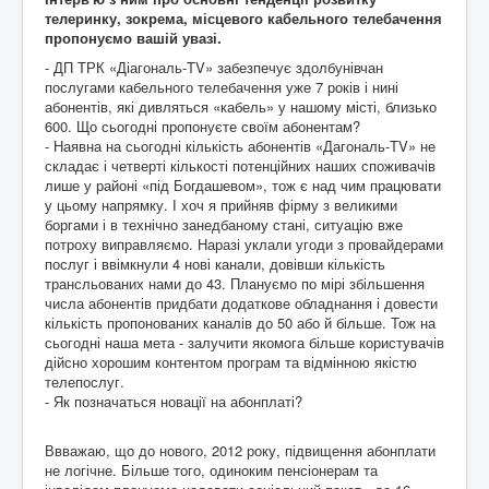
телеринку, зокрема, місцевого кабельного телебачення
пропонуємо вашій увазі.
- ДП ТРК «Діагональ-TV» забезпечує здолбунівчан
послугами кабельного телебачення уже 7 років і нині
абонентів, які дивляться «кабель» у нашому місті, близько
600. Що сьогодні пропонуєте своїм абонентам?
- Наявна на сьогодні кількість абонентів «Дагональ-TV» не
складає і четверті кількості потенційних наших споживачів
лише у районі «під Богдашевом», тож є над чим працювати
у цьому напрямку. І хоч я прийняв фірму з великими
боргами і в технічно занедбаному стані, ситуацію вже
потроху виправляємо. Наразі уклали угоди з провайдерами
послуг і ввімкнули 4 нові канали, довівши кількість
трансльованих нами до 43. Плануємо по мірі збільшення
числа абонентів придбати додаткове обладнання і довести
кількість пропонованих каналів до 50 або й більше. Тож на
сьогодні наша мета - залучити якомога більше користувачів
дійсно хорошим контентом програм та відмінною якістю
телепослуг.
- Як позначаться новації на абонплаті?
Ввважаю, що до нового, 2012 року, підвищення абонплати
не логічне. Більше того, одиноким пенсіонерам та