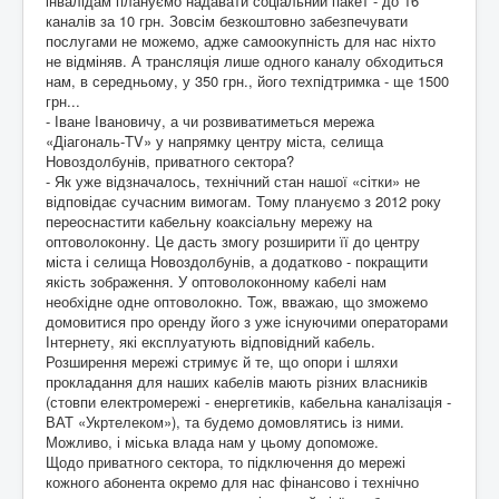
інвалідам плануємо надавати соціальний пакет - до 16
каналів за 10 грн. Зовсім безкоштовно забезпечувати
послугами не можемо, адже самоокупність для нас ніхто
не відміняв. А трансляція лише одного каналу обходиться
нам, в середньому, у 350 грн., його техпідтримка - ще 1500
грн...
- Іване Івановичу, а чи розвиватиметься мережа
«Діагональ-TV» у напрямку центру міста, селища
Новоздолбунів, приватного сектора?
- Як уже відзначалось, технічний стан нашої «сітки» не
відповідає сучасним вимогам. Тому плануємо з 2012 року
переоснастити кабельну коаксіальну мережу на
оптоволоконну. Це дасть змогу розширити її до центру
міста і селища Новоздолбунів, а додатково - покращити
якість зображення. У оптоволоконному кабелі нам
необхідне одне оптоволокно. Тож, вважаю, що зможемо
домовитися про оренду його з уже існуючими операторами
Інтернету, які експлуатують відповідний кабель.
Розширення мережі стримує й те, що опори і шляхи
прокладання для наших кабелів мають різних власників
(стовпи електромережі - енергетиків, кабельна каналізація -
ВАТ «Укртелеком»), та будемо домовлятись із ними.
Можливо, і міська влада нам у цьому допоможе.
Щодо приватного сектора, то підключення до мережі
кожного абонента окремо для нас фінансово і технічно