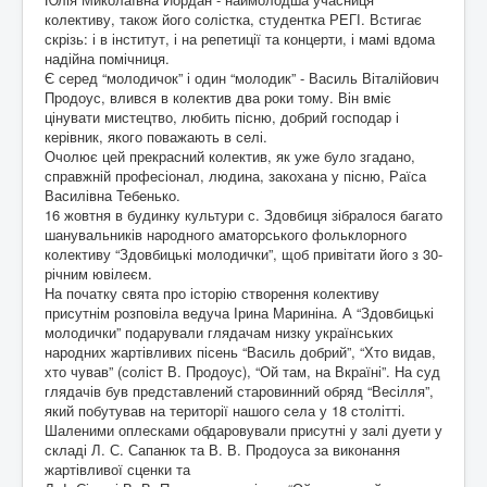
колективу, також його солістка, студентка РЕГІ. Встигає
скрізь: і в інститут, і на репетиції та концерти, і мамі вдома
надійна помічниця.
Є серед “молодичок” і один “молодик” - Василь Віталійович
Продоус, влився в колектив два роки тому. Він вміє
цінувати мистецтво, любить пісню, добрий господар і
керівник, якого поважають в селі.
Очолює цей прекрасний колектив, як уже було згадано,
справжній професіонал, людина, закохана у пісню, Раїса
Василівна Тебенько.
16 жовтня в будинку культури с. Здовбиця зібралося багато
шанувальників народного аматорського фольклорного
колективу “Здовбицькі молодички”, щоб привітати його з 30-
річним ювілеєм.
На початку свята про історію створення колективу
присутнім розповіла ведуча Ірина Мариніна. А “Здовбицькі
молодички” подарували глядачам низку українських
народних жартівливих пісень “Василь добрий”, “Хто видав,
хто чував” (соліст В. Продоус), “Ой там, на Вкраїні”. На суд
глядачів був представлений старовинний обряд “Весілля”,
який побутував на території нашого села у 18 столітті.
Шаленими оплесками обдаровували присутні у залі дуети у
складі Л. С. Сапанюк та В. В. Продоуса за виконання
жартівливої сценки та