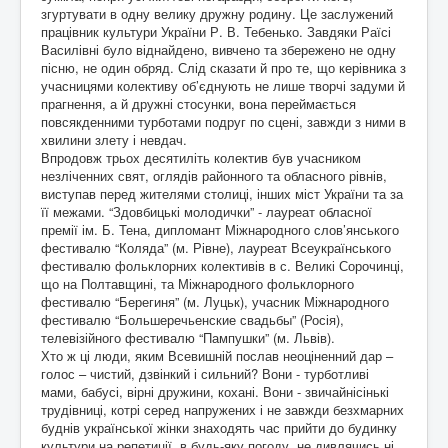
згуртувати в одну велику дружну родину. Це заслужений
працівник культури України Р. В. Тебенько. Завдяки Раїсі
Василівні було віднайдено, вивчено та збережено не одну
пісню, не один обряд. Слід сказати й про те, що керівника з
учасницями колективу об’єднують не лише творчі задуми й
прагнення, а й дружні стосунки, вона переймається
повсякденними турботами подруг по сцені, завжди з ними в
хвилини злету і невдач.
Впродовж трьох десятиліть колектив був учасником
незліченних свят, оглядів районного та обласного рівнів,
виступав перед жителями столиці, інших міст України та за
її межами. “Здовбицькі молодички” - лауреат обласної
премії ім. Б. Тена, дипломант Міжнародного слов’янського
фестивалю “Коляда” (м. Рівне), лауреат Всеукраїнського
фестивалю фольклорних колективів в с. Великі Сорочинці,
що на Полтавщині, та Міжнародного фольклорного
фестивалю “Берегиня” (м. Луцьк), учасник Міжнародного
фестивалю “Большеречьенские свадьбы” (Росія),
телевізійного фестивалю “Пампушки” (м. Львів).
Хто ж ці люди, яким Всевишній послав неоціненний дар –
голос – чистий, дзвінкий і сильний? Вони - турботливі
мами, бабусі, вірні дружини, кохані. Вони - звичайнісінькі
трудівниці, котрі серед напружених і не завжди безхмарних
буднів української жінки знаходять час прийти до будинку
культури на репетиції, в будь-яку погоду, не дивлячись ні