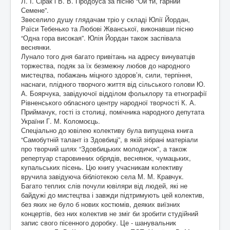
Л. І. Сірак і В. В. Продоуса за пісню “Ой ти, гарний
Семене”.
Звеселило душу глядачам тріо у складі Юлії Йордан,
Раїси Тебенько та Любові Жванської, виконавши пісню
“Одна гора високая”. Юлія Йордан також заспівала
веснянки.
Лунало того дня багато привітань на адресу винуватців
торжества, подяк за їх безмежну любов до народного
мистецтва, побажань міцного здоров’я, сили, терпіння,
наснаги, плідного творчого життя від сільського голови Ю.
А. Боярчука, завідуючої відділом фольклору та етнографії
Рівненського обласного центру народної творчості К. А.
Приймачук, гості із столиці, помічника народного депутата
України Г. М. Коломоєць.
Спеціально до ювілею колективу була випущена книга
“Самобутній талант із Здовбиці”, в якій зібрані матеріали
про творчий шлях “Здовбицьких молодичок”, а також
репертуар старовинних обрядів, веснянок, чумацьких,
купальських пісень. Цю книгу учасникам колективу
вручила завідуюча бібліотекою села М. М. Кравчук.
Багато теплих слів почули ювіляри від людей, які не
байдужі до мистецтва і завжди підтримують цей колектив,
без яких не було б нових костюмів, деяких виїзних
концертів, без них колектив не зміг би зробити студійний
запис свого пісенного доробку. Це - шанувальник