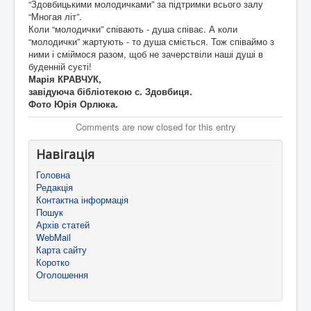
“Здовбицькими молодичками” за підтримки всього залу
“Многая літ”.
Коли “молодички” співають - душа співає. А коли
“молодички” жартують - то душа сміється. Тож співаймо з
ними і сміймося разом, щоб не зачерствіли наші душі в
буденній суєті!
Марія КРАВЧУК,
завідуюча бібліотекою с. Здовбиця.
Фото Юрія Орлюка.
Comments are now closed for this entry
Навігація
Головна
Редакція
Контактна інформація
Пошук
Архів статей
WebMail
Карта сайту
Коротко
Оголошення