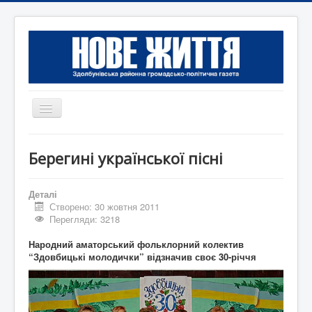
Перемикач
навігації
Головна
Берегині української пісні
Редакція
Контактна інформація
Деталі
Створено: 30 жовтня 2011
Коротко
Перегляди: 3218
Оголошення
Народний аматорський фольклорний колектив
“Здовбицькі молодички” відзначив своє 30-річчя