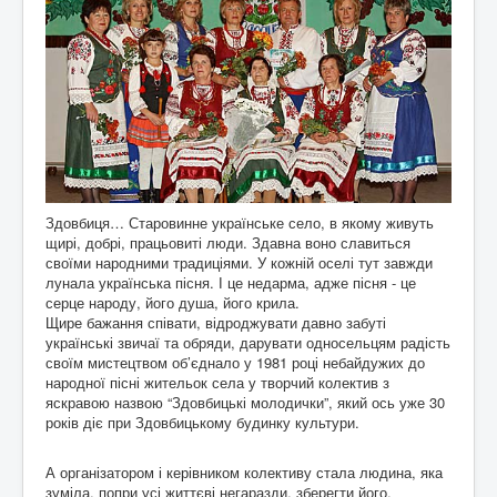
Здовбиця… Старовинне українське село, в якому живуть
щирі, добрі, працьовиті люди. Здавна воно славиться
своїми народними традиціями. У кожній оселі тут завжди
лунала українська пісня. І це недарма, адже пісня - це
серце народу, його душа, його крила.
Щире бажання співати, відроджувати давно забуті
українські звичаї та обряди, дарувати односельцям радість
своїм мистецтвом об’єднало у 1981 році небайдужих до
народної пісні жительок села у творчий колектив з
яскравою назвою “Здовбицькі молодички”, який ось уже 30
років діє при Здовбицькому будинку культури.
А організатором і керівником колективу стала людина, яка
зуміла, попри усі життєві негаразди, зберегти його,