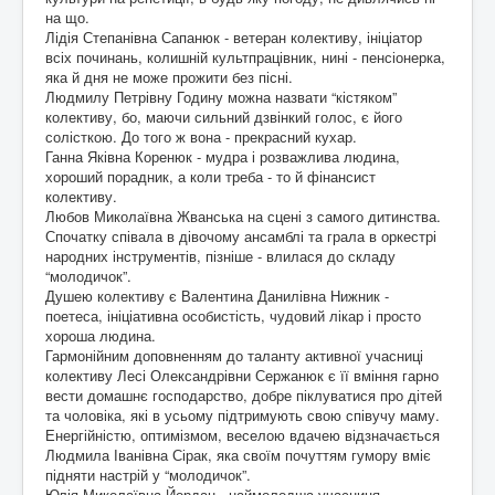
на що.
Лідія Степанівна Сапанюк - ветеран колективу, ініціатор
всіх починань, колишній культпрацівник, нині - пенсіонерка,
яка й дня не може прожити без пісні.
Людмилу Петрівну Годину можна назвати “кістяком”
колективу, бо, маючи сильний дзвінкий голос, є його
солісткою. До того ж вона - прекрасний кухар.
Ганна Яківна Коренюк - мудра і розважлива людина,
хороший порадник, а коли треба - то й фінансист
колективу.
Любов Миколаївна Жванська на сцені з самого дитинства.
Спочатку співала в дівочому ансамблі та грала в оркестрі
народних інструментів, пізніше - влилася до складу
“молодичок”.
Душею колективу є Валентина Данилівна Нижник -
поетеса, ініціативна особистість, чудовий лікар і просто
хороша людина.
Гармонійним доповненням до таланту активної учасниці
колективу Лесі Олександрівни Сержанюк є її вміння гарно
вести домашнє господарство, добре піклуватися про дітей
та чоловіка, які в усьому підтримують свою співучу маму.
Енергійністю, оптимізмом, веселою вдачею відзначається
Людмила Іванівна Сірак, яка своїм почуттям гумору вміє
підняти настрій у “молодичок”.
Юлія Миколаївна Йордан - наймолодша учасниця