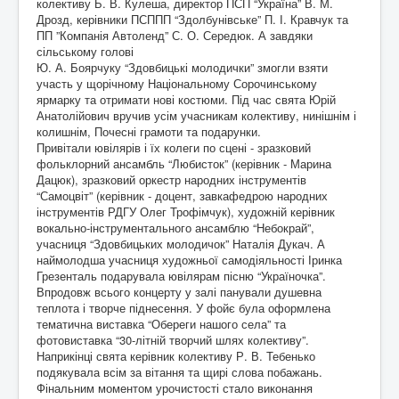
колективу Б. В. Кулеша, директор ПСП “Україна” В. М.
Дрозд, керівники ПСППП “Здолбунівське” П. І. Кравчук та
ПП ”Компанія Автоленд” С. О. Середюк. А завдяки
сільському голові
Ю. А. Боярчуку “Здовбицькі молодички” змогли взяти
участь у щорічному Національному Сорочинському
ярмарку та отримати нові костюми. Під час свята Юрій
Анатолійович вручив усім учасникам колективу, нинішнім і
колишнім, Почесні грамоти та подарунки.
Привітали ювілярів і їх колеги по сцені - зразковий
фольклорний ансамбль “Любисток” (керівник - Марина
Дацюк), зразковий оркестр народних інструментів
“Самоцвіт” (керівник - доцент, завкафедрою народних
інструментів РДГУ Олег Трофімчук), художній керівник
вокально-інструментального ансамблю “Небокрай”,
учасниця “Здовбицьких молодичок” Наталія Дукач. А
наймолодша учасниця художньої самодіяльності Іринка
Грезенталь подарувала ювілярам пісню “Україночка”.
Впродовж всього концерту у залі панували душевна
теплота і творче піднесення. У фойє була оформлена
тематична виставка “Обереги нашого села” та
фотовиставка “30-літній творчий шлях колективу”.
Наприкінці свята керівник колективу Р. В. Тебенько
подякувала всім за вітання та щирі слова побажань.
Фінальним моментом урочистості стало виконання