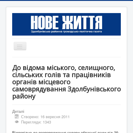
Перемикач
навігації
Головна
До відома міського, селищного,
Редакція
сільських голів та працівників
органів місцевого
Контактна інформація
самоврядування Здолбунівського
Коротко
району
Оголошення
Деталі
Створено: 16 вересня 2011
Перегляди: 1343
Відповідно до розпорядження голови обласної ради від 29