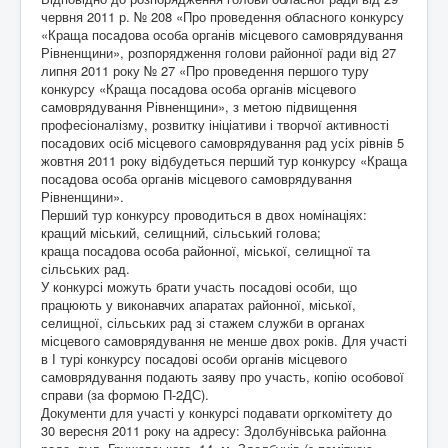
червня 2011 р. № 208 «Про проведення обласного конкурсу
«Краща посадова особа органів місцевого самоврядування
Рівненщини», розпорядження голови районної ради від 27
липня 2011 року № 27 «Про проведення першого туру
конкурсу «Краща посадова особа органів місцевого
самоврядування Рівненщини», з метою підвищення
професіоналізму, розвитку ініціативи і творчої активності
посадових осіб місцевого самоврядування рад усіх рівнів 5
жовтня 2011 року відбудеться перший тур конкурсу «Краща
посадова особа органів місцевого самоврядування
Рівненщини».
Перший тур конкурсу проводиться в двох номінаціях:
кращий міський, селищний, сільський голова;
краща посадова особа районної, міської, селищної та
сільських рад.
У конкурсі можуть брати участь посадові особи, що
працюють у виконавчих апаратах районної, міської,
селищної, сільських рад зі стажем служби в органах
місцевого самоврядування не менше двох років. Для участі
в І турі конкурсу посадові особи органів місцевого
самоврядування подають заяву про участь, копію особової
справи (за формою П-2ДС).
Документи для участі у конкурсі подавати оргкомітету до
30 вересня 2011 року на адресу: Здолбунівська районна