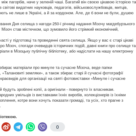
між пагорбів, наче у зеленій чаші. Багатий він своєю цікавою історією та
вітові видатних науковців, педагогів, військовослужбовців, митців,
юють не лише в Україні, а й за кордоном. Але, де б вони не були, душею
ування Дня селища з нагоди 250-ї річниці надання Мізочу магдебурзького
 Мізоч став містечком, що зумовило його стрімкий економічний,
сті у підготовці та проведенні свята селища. Якщо у вас є старі цікаві
про Мізоч, спогади очевидців історичних подій, давні книги про селище та
ріали в Мізоцьку публічну бібліотеку, або надіслати на нашу електронну
 збирає матеріали про минуле та сучасне Мізоча, веде папки
 «Талановиті земляки», а також збирає старі й сучасні фотографії
, краєвидів для організації на святі фотовиставки «Минуле і сучасне
будуть зроблені копії, а оригінали - повернуто їх власникам.
родних умільців із виставками їхніх виробів, колекціонерів із їхніми
плення, котре вони хочуть показати громаді, та усіх, хто прагне з
.
іотекою.
0