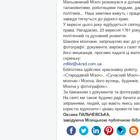
Мальовничий Мізоч розкинувся в долині 
талановитими, роботящими людьми, дав с
політиків... Наші земляки живуть і прац
завжди тягнуться до рідного краю.
У вересні цього року відбудеться святк
права. Нагадаємо, 23 вересня 1761 року
політичний та духовний розвиток.
Шановні мізочани, запрошуємо вас до уча
фотографії, документи, вирізки з газет 
його мешканців, просимо надати ці мате
скриньку:
zdlibr@ukrsd.com.ua
Бібліотека здійснює краєзнавчу роботу,
«Стародавній Мізоч», «Сучасний Мізоч»,
мізочан і Мізоча, його вулиць, будинків
Мізоча у фотографіях».
За бажанням з документів та фотографій 
На святі ми також будемо раді бачити на
зібраннями, людей, що мають якесь захо
користю відпочити і цікаво провести час
Оксана ПАЛЬЧЕВСЬКА,
завідуюча Мізоцькою публічною бібл