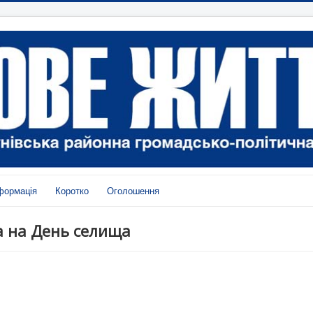
формація
Коротко
Оголошення
а на День селища