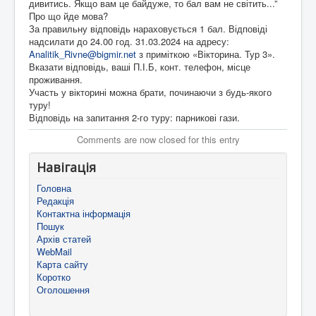
дивитись. Якщо вам це байдуже, то бал вам не світить...”
Про що йде мова?
За правильну відповідь нараховується 1 бал. Відповіді
надсилати до 24.00 год. 31.03.2024 на адресу:
Analitik_Rivne@bigmir.net
з приміткою «Вікторина. Тур 3».
Вказати відповідь, ваші П.І.Б, конт. телефон, місце
проживання.
Участь у вікторині можна брати, починаючи з будь-якого
туру!
Відповідь на запитання 2-го туру: парникові гази.
Comments are now closed for this entry
Навігація
Головна
Редакція
Контактна інформація
Пошук
Архів статей
WebMail
Карта сайту
Коротко
Оголошення