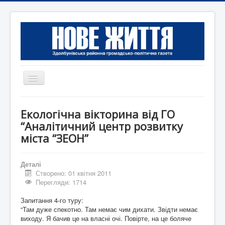
Перемикач
навігації
Головна
Екологічна вікторина від ГО
Редакція
“Аналітичний центр розвитку
міста “ЗЕОН”
Контактна інформація
Коротко
Деталі
Оголошення
Створено: 01 квітня 2011
Перегляди: 1714
Запитання 4-го туру:
“Там дуже спекотно. Там немає чим дихати. Звідти немає
виходу. Я бачив це на власні очі. Повірте, на це боляче