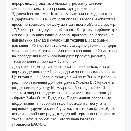
перерозподілу видатків бюджету розвитку шляхом
зменшення видатків на реконструкцію котельні
Здолбунівської гімназії та їх збільшення на будівництво
Будеразької ЗОШ І-ІІІ ст. для оплати вартості експертизи
проектно-кошторисної документації цього об’єкта у розмірі
17,7 тис. грн. По-друге, з обласного бюджету надійшли три
субвенції: на виконання обласної програми забезпечення
навчальних закладів сучасними технічними засобами
навчання - 70 тис. грн.; на експлуатаційне утримання доріг
загального користування місцевого значення - 40 тис. грн.;
на проведення щорічного конкурсу проектів розвитку
територіальних громад – 35 тис. грн.
Депутати розглянули також питання, яке не входило до
порядку денного сесії, попередньо за це проголосувавши.
Це питання, ініційоване фракцією «Фронт Змін» у районній
раді, про звернення до Президента України В. Януковича
щодо недовіри уряду М. Азарова і його відставки. З
текстом звернення депутатів ознайомив голова фракції
«Фронт Змін» О. М. Буздиган. Підтримавши пропозицію
щодо прийняття звернення до Президента, депутати
вирішили доручити комісії у складі керівників фракцій, які
входять в районну раду, в 5-денний термін доопрацювати
текст. Отож, в роботі сесії оголошена перерва.
Людмила ВАСЮК.