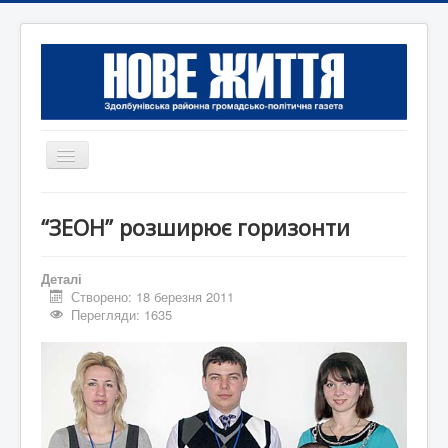
Перемикач
навігації
Головна
“ЗЕОН” розширює горизонти
Редакція
Контактна інформація
Деталі
Створено: 18 березня 2011
Коротко
Перегляди: 1635
Оголошення