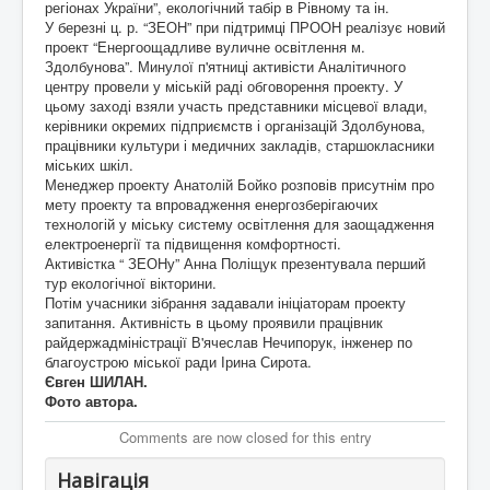
регіонах України”, екологічний табір в Рівному та ін.
У березні ц. р. “ЗЕОН” при підтримці ПРООН реалізує новий
проект “Енергоощадливе вуличне освітлення м.
Здолбунова”. Минулої п'ятниці активісти Аналітичного
центру провели у міській раді обговорення проекту. У
цьому заході взяли участь представники місцевої влади,
керівники окремих підприємств і організацій Здолбунова,
працівники культури і медичних закладів, старшокласники
міських шкіл.
Менеджер проекту Анатолій Бойко розповів присутнім про
мету проекту та впровадження енергозберігаючих
технологій у міську систему освітлення для заощадження
електроенергії та підвищення комфортності.
Активістка “ ЗЕОНу” Анна Поліщук презентувала перший
тур екологічної вікторини.
Потім учасники зібрання задавали ініціаторам проекту
запитання. Активність в цьому проявили працівник
райдержадміністрації В'ячеслав Нечипорук, інженер по
благоустрою міської ради Ірина Сирота.
Євген ШИЛАН.
Фото автора.
Comments are now closed for this entry
Навігація