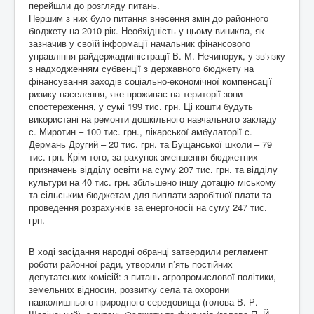
перейшли до розгляду питань.
Першим з них було питання внесення змін до районного
бюджету на 2010 рік. Необхідність у цьому виникла, як
зазначив у своїй інформації начальник фінансового
управління райдержадміністрації В. М. Нечипорук, у зв’язку
з надходженням субвенції з державного бюджету на
фінансування заходів соціально-економічної компенсації
ризику населення, яке проживає на території зони
спостереження, у сумі 199 тис. грн. Ці кошти будуть
використані на ремонти дошкільного навчального закладу
с. Миротин – 100 тис. грн., лікарської амбулаторії с.
Дермань Другий – 20 тис. грн. та Бущанської школи – 79
тис. грн. Крім того, за рахунок зменшення бюджетних
призначень відділу освіти на суму 207 тис. грн. та відділу
культури на 40 тис. грн. збільшено іншу дотацію міському
та сільським бюджетам для виплати заробітної плати та
проведення розрахунків за енергоносії на суму 247 тис.
грн.
В ході засідання народні обранці затвердили регламент
роботи районної ради, утворили п’ять постійних
депутатських комісій: з питань агропромислової політики,
земельних відносин, розвитку села та охорони
навколишнього природного середовища (голова В. Р.