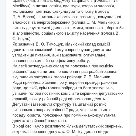
Щавінський), з питань бюджету та фінансів (голова П. Й.
Мосійчук), з питань освіти, культури, охорони здоров’я,
молодіжної політики, фізкультури та спорту (голова
П. А. Ворон), з питань економічного розвитку, комунальної
власності та енергозбереження (голова С. М. Мельник), з
питань депутатської діяльності, етики, законності, боротьби
зі злочинністю, соціального захисту населення (голова В.
С. Януль).
Як зазначив В. О. Тимощук, кількісний склад комісій
досить нерівномірний. Тому запропонував депутатам
узгодити це питання, аби забезпечити оптимальне
наповнення комісій і їх ефективну роботу.
На сесії затверджено склад та положення про комісію
районної ради з питань поновлення прав реабілітованих,
яку очолив заступник голови райради Я. Р. Мельник.
Рада прийняла рішення про утворення президії районної
ради, до якої, крім голови райради та його заступника,
увійшли голови постійних комісій та керівники депутатських
фракцій, яких у районній раді сформовано десять.
Депутати затвердили структуру та штатний розпис
виконавчого апарату районної ради, увівши до нього
посаду юриста, положення про помічника-консультанта
депутата районної ради та ін.
В ході сесії було розглянуто кілька депутатських звернень,
зокрема звернення депутата О. М. Буздигана щодо