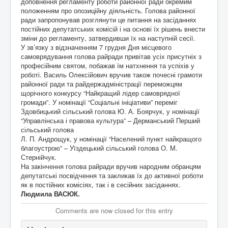
доповнення регламенту роботи районної ради окремим
положенням про опозиційну діяльність. Голова районної
ради запропонував розглянути це питання на засіданнях
постійних депутатських комісій і на основі їх рішень внести
зміни до регламенту, затвердивши їх на наступній сесії.
У зв’язку з відзначенням 7 грудня Дня місцевого
самоврядування голова райради привітав усіх присутніх з
професійним святом, побажав їм натхнення та успіхів у
роботі. Василь Олексійович вручив також почесні грамоти
районної ради та райдержадміністрації переможцям
щорічного конкурсу “Найкращий лідер самоврядної
громади”. У номінації “Соціальні ініціативи” переміг
Здовбицький сільський голова Ю. А. Боярчук, у номінації
“Управлінська і правова культура” – Дерманський Перший
сільський голова
Л. П. Андрощук, у номінації “Населений пункт найкращого
благоустрою” – Уїздецький сільський голова О. М.
Стернійчук.
На закінчення голова райради вручив народним обранцям
депутатські посвідчення та закликав їх до активної роботи
як в постійних комісіях, так і в сесійних засіданнях.
Людмила ВАСЮК.
Comments are now closed for this entry