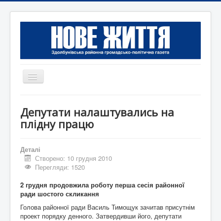
Перемикач
навігації
Головна
Депутати налаштувались на
Редакція
плідну працю
Контактна інформація
Деталі
Коротко
Створено: 10 грудня 2010
Перегляди: 1520
Оголошення
2 грудня продовжила роботу перша сесія районної
ради шостого скликання
Голова районної ради Василь Тимощук зачитав присутнім
проект порядку денного. Затвердивши його, депутати