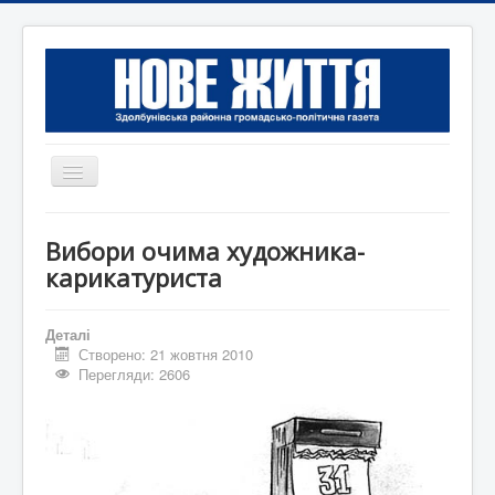
Перемикач
навігації
Головна
Вибори очима художника-
Редакція
карикатуриста
Контактна інформація
Деталі
Коротко
Створено: 21 жовтня 2010
Перегляди: 2606
Оголошення