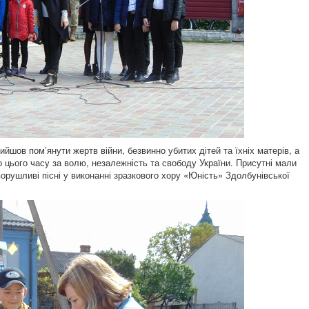
йшов пом’янути жертв війни, безвинно убитих дітей та їхніх матерів, а
до цього часу за волю, незалежність та свободу України. Присутні мали
орушливі пісні у виконанні зразкового хору «Юність» Здолбунівської