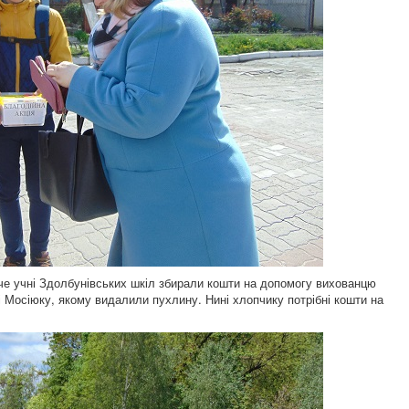
че учні Здолбунівських шкіл збирали кошти на допомогу вихованцю
 Мосіюку, якому видалили пухлину. Нині хлопчику потрібні кошти на