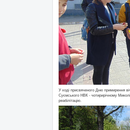
У ході присвяченого Дню примирення ві
Суємського НВК - чотирирічному Миколі
реабілітацію.