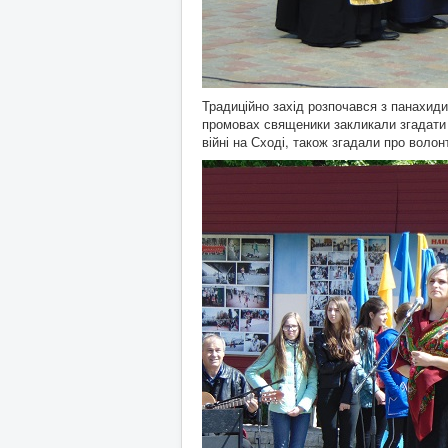
Традиційно захід розпочався з панахиди
промовах священики закликали згадати та
війні на Сході, також згадали про волон