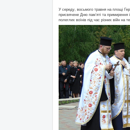
У середу, восьмого травня на площі Гер
присвячене Дню пам’яті та примирення і
полеглих воїнів під час різних війн на 