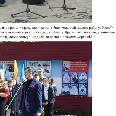
, яку провели представники релігійних конфесій нашого району. У своїх
 помолитися за усіх бійців, загиблих у Другій світовій війні, у теперішні
терів, добровольців, медиків та безвинно убитих жертв війни.