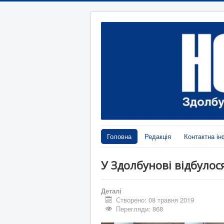
Головна
Редакція
Контактна ін
У Здолбунові відбулося
Деталі
Створено: 08 травня 2019
Перегляди: 868