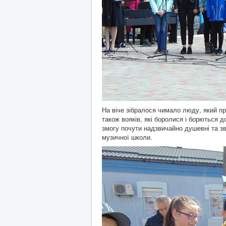
На віче зібралося чимало люду, який при
також вояків, які боролися і борються 
змогу почути надзвичайно душевні та зв
музичної школи.