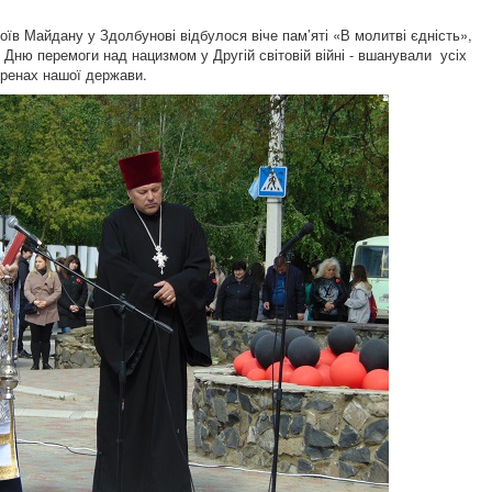
оїв Майдану у Здолбунові відбулося віче пам’яті «В молитві єдність»,
 Дню перемоги над нацизмом у Другій світовій війні - вшанували усіх
теренах нашої держави.