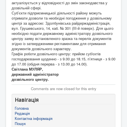
актуалізується у відповідності до змін законодавства у
дозвільній сфері.
Суб’єкти підприємницької діяльності району можуть
отримати дозволи та необхідні погодження у дозвільному
центрі за адресою: Здолбунівська райдержадміністрація,
вул. Грушевського, 14, каб. № 301 (ІІІ-й поверх). Для цього
необхідно подати державному адміністратору дозвільного
центру заяву встановленого зразка та перелік документів
згідно із затвердженими регламентами для отримання
документів дозвільного характеру.
Графік роботи дозвільного центру: прийом суб'єктів
господарювання щоденно - з 9.00 до 18.15, п’ятниця - з 9.00
до 17.00 (обідня перерва - з 13.00 до 14.00).
Світлана МУЛЯР,
державний адміністратор
дозвільного центру.
Comments are now closed for this entry
Навігація
Головна
Редакція
Контактна інформація
Пошук