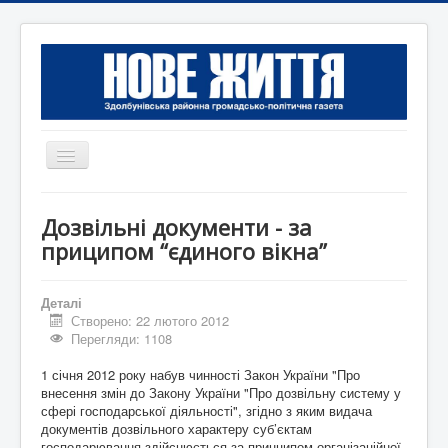
Перемикач
навігації
Головна
Дозвільні документи - за
Редакція
приципом “єдиного вікна”
Контактна інформація
Деталі
Коротко
Створено: 22 лютого 2012
Перегляди: 1108
Оголошення
1 січня 2012 року набув чинності Закон України "Про
внесення змін до Закону України "Про дозвільну систему у
сфері господарської діяльності", згідно з яким видача
документів дозвільного характеру суб’єктам
господарювання здійснюється за принципом організаційної