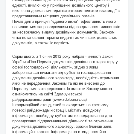
єдності, виключно у приміщенні дозвільного центру і
виключно державним адміністратором шляхом взаємодії з
представниками місцевих дозвільних органів.
Почав діяти принцип "єдиного вікна", ефективність якого
посилюється запровадженням відповідальності чиновників
за несвоєчасну видачу дозвільних документів. Законом
чітко встановлені терміни видачі тих чи інших дозвільних
документів, а також їх вартість.
Окрім цього, з 1 січня 2012 року набрав чинності Закон
України «Про Перелік документів дозвільного характеру у
сфері господарської діяльності», згідно з яким
забороняється вимагати від суб'єктів господарювання
документи дозвільного характеру, необхідність отримання
яких не передбачена Законом та які не внесено до
Переліку ним затвердженого. Із змістом Закону можна
ознайомитись на сайті Здолбунівської
райдержадміністрації (www.zdolbun.rv.ua)
Інформаційний стенд, який знаходиться на третьому
поверсі райдержадміністрації, містить довідкову
інформацію, необхідну суб’єктам господарювання для
провадження підприємницької діяльності та отримання
документа дозвільного характеру, зразки бланків заяв,
інформаційні картки. Інформація на стенді постійно