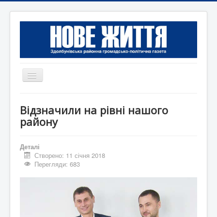
Перемикач
навігації
Головна
Відзначили на рівні нашого
Редакція
району
Контактна інформація
Деталі
Коротко
Створено: 11 січня 2018
Перегляди: 683
Оголошення