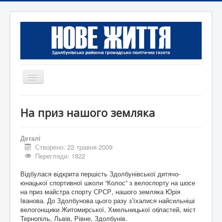
Перемикач
навігації
Головна
На приз нашого земляка
Редакція
Контактна інформація
Деталі
Створено: 22 травня 2009
Коротко
Перегляди: 1822
Оголошення
Відбулася відкрита першість Здолбунівської дитячо-
юнацької спортивної школи “Колос” з велоспорту на шосе
на приз майстра спорту СРСР, нашого земляка Юрія
Іванова. До Здолбунова цього разу з’їхалися найсильніші
велогонщики Житомирської, Хмельницької областей, міст
Тернопіль, Львів, Рівне, Здолбунів.