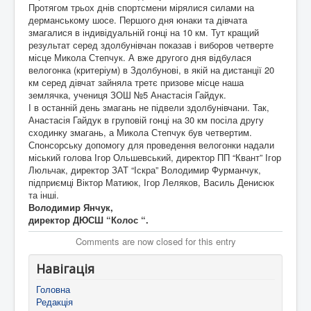
Протягом трьох днів спортсмени мірялися силами на
дерманському шосе. Першого дня юнаки та дівчата
змагалися в індивідуальній гонці на 10 км. Тут кращий
результат серед здолбунівчан показав і виборов четверте
місце Микола Степчук. А вже другого дня відбулася
велогонка (критеріум) в Здолбунові, в якій на дистанції 20
км серед дівчат зайняла третє призове місце наша
землячка, учениця ЗОШ №5 Анастасія Гайдук.
І в останній день змагань не підвели здолбунівчани. Так,
Анастасія Гайдук в груповій гонці на 30 км посіла другу
сходинку змагань, а Микола Степчук був четвертим.
Спонсорську допомогу для проведення велогонки надали
міський голова Ігор Ольшевський, директор ПП “Квант” Ігор
Люльчак, директор ЗАТ “Іскра” Володимир Фурманчук,
підприємці Віктор Матиюк, Ігор Леляков, Василь Денисюк
та інші.
Володимир Янчук,
директор ДЮСШ “Колос “.
Comments are now closed for this entry
Навігація
Головна
Редакція