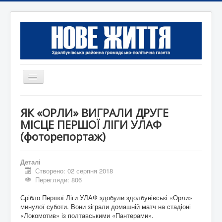
Перемикач
навігації
Головна
ЯК «ОРЛИ» ВИГРАЛИ ДРУГЕ
Редакція
МІСЦЕ ПЕРШОЇ ЛІГИ УЛАФ
(фоторепортаж)
Контактна інформація
Коротко
Деталі
Оголошення
Створено: 02 серпня 2018
Перегляди: 806
Срібло Першої Ліги УЛАФ здобули здолбунівські «Орли»
минулої суботи. Вони зіграли домашній матч на стадіоні
«Локомотив» із полтавськими «Пантерами».