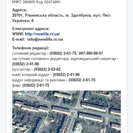
МФО 380805 Код 02474891
Адреса:
35701, Рівненська область, м. Здолбунів, вул. Лесі
Українки, 6
Електронні адреси:
WWW:
http://newlife.rv.ua/
E-mail:
Телефони редакції:
головний редактор
- (03652) 2-61-75,
097-380-98-51
заступник головного редактора, відповідальний секретар
-
(03652) 2-41-98
бухгалтер
- (03652) 2-53-82
комп`ютерний відділ
- (03652) 2-41-98
відділ інформації та реклами
- (03652) 2-61-75
факс
(03652)
2-61-75