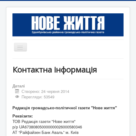
Перемикач
навігації
Головна
Контактна інформація
Редакція
Контактна інформація
Деталі
Створено: 24 червня 2014
Коротко
Перегляди: 53549
Оголошення
Редакція громадсько-політичної газети "Нове життя"
Реквізити:
ТОВ Редакція газети "Нове життя"
р/р UA673808050000000026000580346
АТ “Райфайзен Банк Аваль” м. Київ